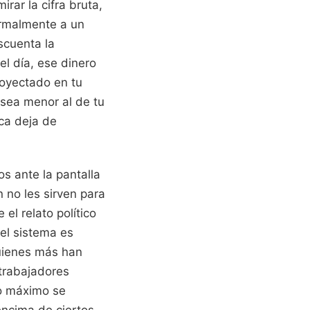
rar la cifra bruta,
ormalmente a un
scuenta la
el día, ese dinero
royectado en tu
 sea menor al de tu
ca deja de
s ante la pantalla
 no les sirven para
el relato político
 el sistema es
quienes más han
 trabajadores
io máximo se
encima de ciertos