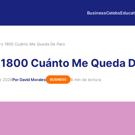
Business
Celebs
Educat
ro 1800 Cuánto Me Queda De Paro
 1800 Cuánto Me Queda D
de 2026
Por David Morales
8 min de lectura
BUSINESS