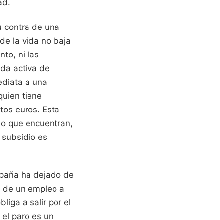
ad.
u contra de una
de la vida no baja
to, ni las
eda activa de
ediata a una
quien tiene
tos euros. Esta
ajo que encuentran,
 subsidio es
spaña ha dejado de
r de un empleo a
liga a salir por el
 el paro es un