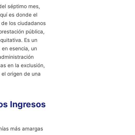
 del séptimo mes,
Aquí es donde el
a de los ciudadanos
restación pública,
uitativa. Es un
, en esencia, un
administración
as en la exclusión,
 el origen de una
los Ingresos
onías más amargas