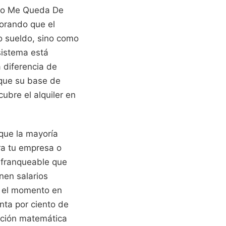
nto Me Queda De
norando que el
o sueldo, sino como
sistema está
a diferencia de
 que su base de
ubre el alquiler en
que la mayoría
ra tu empresa o
infranqueable que
enen salarios
n el momento en
enta por ciento de
ación matemática