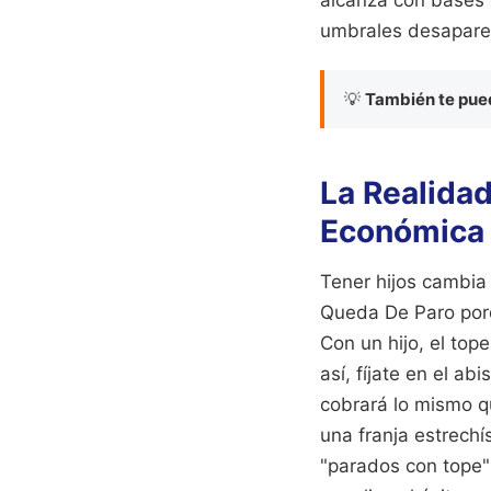
umbrales desaparec
💡
También te pued
La Realidad
Económica
Tener hijos cambia
Queda De Paro porq
Con un hijo, el top
así, fíjate en el a
cobrará lo mismo qu
una franja estrech
"parados con tope"