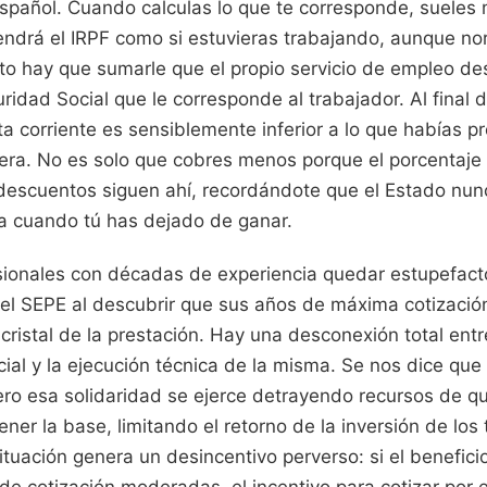
español. Cuando calculas lo que te corresponde, sueles mi
tendrá el IRPF como si estuvieras trabajando, aunque n
sto hay que sumarle que el propio servicio de empleo de
uridad Social que le corresponde al trabajador. Al final d
ta corriente es sensiblemente inferior a lo que habías p
sera. No es solo que cobres menos porque el porcentaje
 descuentos siguen ahí, recordándote que el Estado nun
ra cuando tú has dejado de ganar.
esionales con décadas de experiencia quedar estupefacto
del SEPE al descubrir que sus años de máxima cotización
cristal de la prestación. Hay una desconexión total entre 
cial y la ejecución técnica de la misma. Se nos dice que
 pero esa solidaridad se ejerce detrayendo recursos de 
ner la base, limitando el retorno de la inversión de los
situación genera un desincentivo perverso: si el benefic
de cotización moderadas, el incentivo para cotizar por 