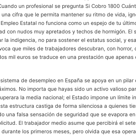
Cuando un profesional se pregunta Si Cobro 1800 Cuá
 una cifra que le permita mantener su ritmo de vida, ig
e Empleo Estatal no funciona como un espejo de tu últim
ad con nudos muy apretados y techos de hormigón. El 
r la indigencia, no para sostener el estatus social, y es
ovoca que miles de trabajadores descubran, con horror,
dos mil euros se traduce en una prestación que apenas c
l sistema de desempleo en España se apoya en un pilar 
máximos. No importa que hayas sido un activo valioso pa
superara la media nacional; el Estado impone un límite 
 Esta estructura castiga de forma silenciosa a quienes ti
do una falsa sensación de seguridad que se evapora e
olicitud. El trabajador medio asume que percibirá el set
 durante los primeros meses, pero olvida que esa oper