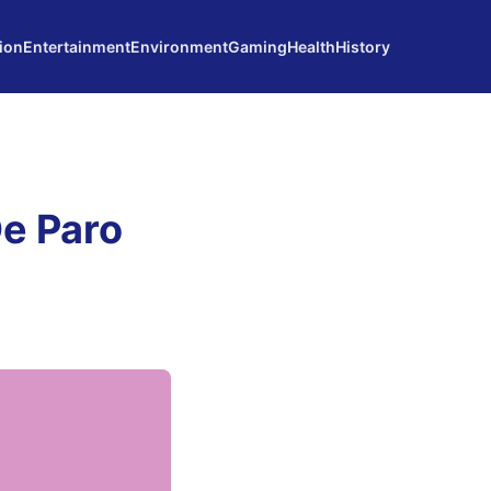
ion
Entertainment
Environment
Gaming
Health
History
e Paro