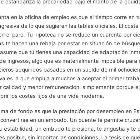
 se estandariza la precariedad bajo el manto de la equid
nta en la oficina de empleo es que el tiempo corre en t
esiva de lo que sugieren las tablas oficiales. El coste 
 el paro. Tu hipoteca no se reduce un cuarenta por cien
as te hacen una rebaja por estar en situación de búsqu
 asume que tú tienes una capacidad de adaptación inm
de ingresos, algo que es materialmente imposible para 
ieros adquiridos basados en un sueldo de mil ochocien
iva es la que empuja a muchos a aceptar el primer trab
 calidad y menor remuneración, simplemente porque el
ubrir los costes fijos de una vida moderna.
ema de fondo es que la prestación por desempleo en E
 convertirse en un embudo. Un puente te permite cruza
 estabilidad; un embudo te presiona, te angustia y te ob
es posible, sin importar las condiciones. La tesis de que