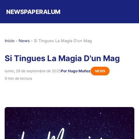
NEWSPAPERALUM
Inicio
›
News
›
Si Tingues La Magia D'un Mag
Si Tingues La Magia D'un Mag
lunes, 29 de septiembre de 2025
Por Hugo Muñoz
NEWS
9 min de lectura