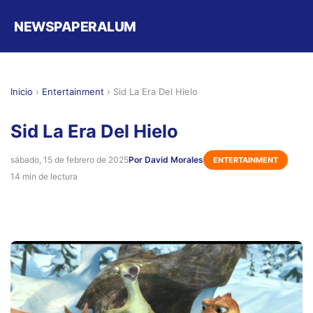
NEWSPAPERALUM
Inicio
›
Entertainment
›
Sid La Era Del Hielo
Sid La Era Del Hielo
sábado, 15 de febrero de 2025
Por David Morales
ENTERTAINMENT
14 min de lectura