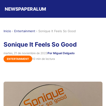
NEWSPAPERALUM
Inicio
›
Entertainment
›
Sonique It Feels So Good
Sonique It Feels So Good
martes, 21 de noviembre de 2023
Por Miguel Delgado
10 min de lectura
ENTERTAINMENT