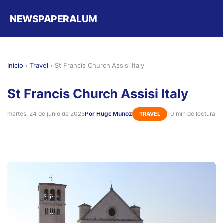
NEWSPAPERALUM
Inicio
›
Travel
›
St Francis Church Assisi Italy
St Francis Church Assisi Italy
martes, 24 de junio de 2025
Por Hugo Muñoz
10 min de lectura
TRAVEL