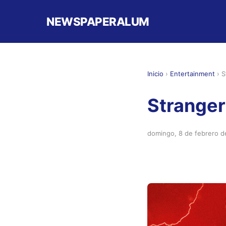
NEWSPAPERALUM
Inicio
›
Entertainment
›
S
Stranger
domingo, 8 de febrero 