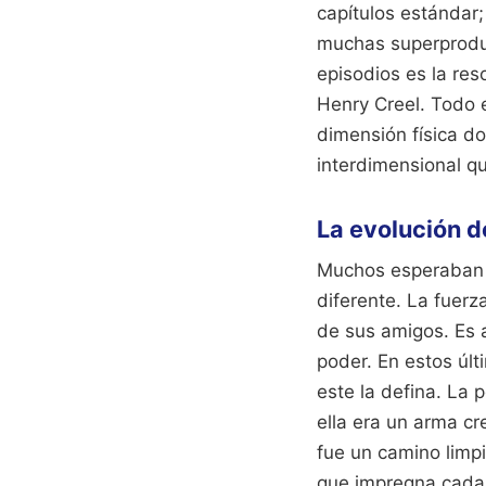
capítulos estándar;
muchas superproduc
episodios es la res
Henry Creel. Todo 
dimensión física d
interdimensional q
La evolución de
Muchos esperaban q
diferente. La fuerz
de sus amigos. Es a
poder. En estos úl
este la defina. La 
ella era un arma cr
fue un camino limp
que impregna cada 