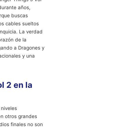
durante años,
orque buscas
os cables sueltos
anquicia. La verdad
orazón de la
ugando a Dragones y
acionales y una
l 2 en la
 niveles
 en otros grandes
dios finales no son