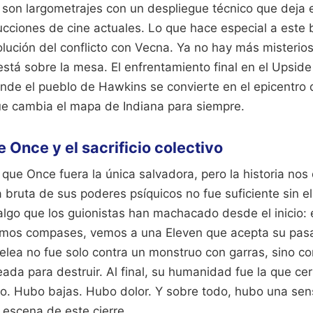
 son largometrajes con un despliegue técnico que deja e
ciones de cine actuales. Lo que hace especial a este 
olución del conflicto con Vecna. Ya no hay más misterio
está sobre la mesa. El enfrentamiento final en el Upsid
onde el pueblo de Hawkins se convierte en el epicentro 
ue cambia el mapa de Indiana para siempre.
 Once y el sacrificio colectivo
ue Once fuera la única salvadora, pero la historia nos 
a bruta de sus poderes psíquicos no fue suficiente sin e
lgo que los guionistas han machacado desde el inicio: e
timos compases, vemos a una Eleven que acepta su pasa
pelea no fue solo contra un monstruo con garras, sino co
eada para destruir. Al final, su humanidad fue la que ce
io. Hubo bajas. Hubo dolor. Y sobre todo, hubo una se
escena de este cierre.