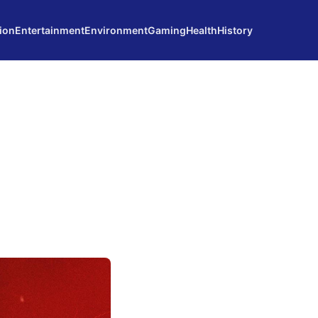
ion
Entertainment
Environment
Gaming
Health
History