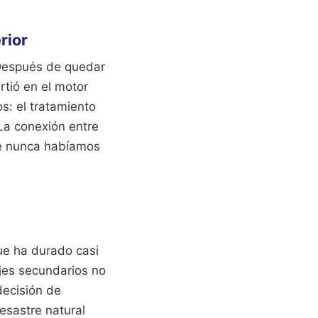
rior
 Después de quedar
rtió en el motor
s: el tratamiento
 La conexión entre
ue nunca habíamos
ue ha durado casi
jes secundarios no
decisión de
desastre natural