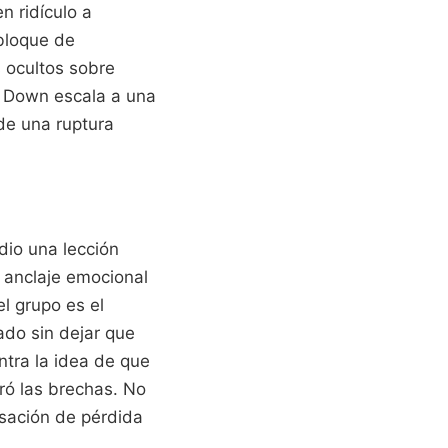
n ridículo a
bloque de
s ocultos sobre
e Down escala a una
de una ruptura
dio una lección
l anclaje emocional
l grupo es el
do sin dejar que
ntra la idea de que
rró las brechas. No
nsación de pérdida