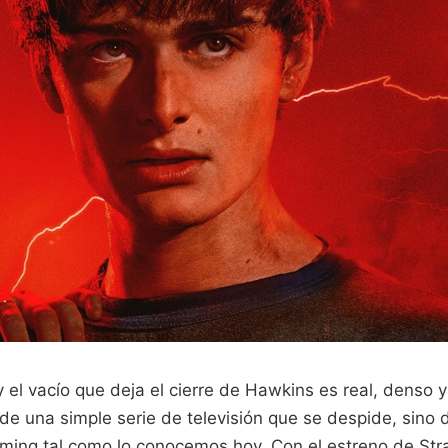
 el vacío que deja el cierre de Hawkins es real, denso y d
 una simple serie de televisión que se despide, sino d
eaming tal como lo conocemos hoy. Con el estreno de Str