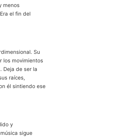
 y menos
ra el fin del
erdimensional. Su
er los movimientos
 Deja de ser la
sus raíces,
on él sintiendo ese
lido y
a música sigue