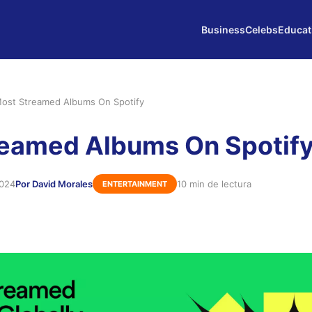
Business
Celebs
Educat
ost Streamed Albums On Spotify
reamed Albums On Spotif
2024
Por David Morales
10 min de lectura
ENTERTAINMENT