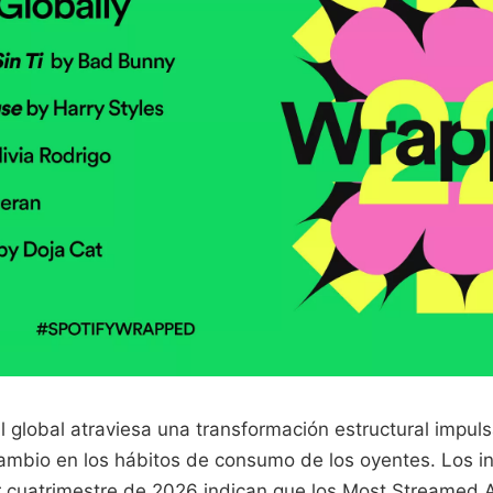
l global atraviesa una transformación estructural impuls
 cambio en los hábitos de consumo de los oyentes. Los 
 cuatrimestre de 2026 indican que los Most Streamed 