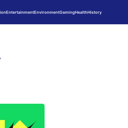
ion
Entertainment
Environment
Gaming
Health
History
y