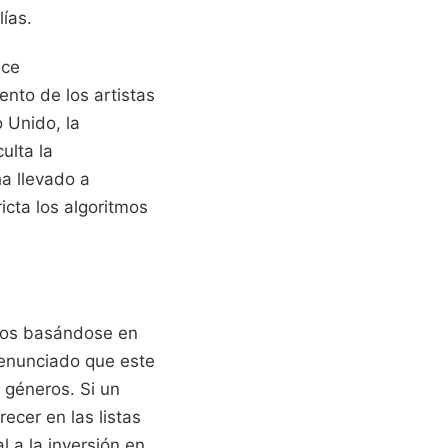
lías.
ece
nto de los artistas
 Unido, la
ulta la
a llevado a
icta los algoritmos
rios basándose en
denunciado que este
 géneros. Si un
ecer en las listas
 a la inversión en