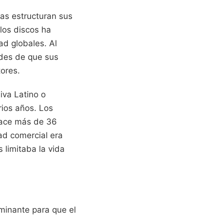
tas estructuran sus
los discos ha
ad globales. Al
dades de que sus
ores.
iva Latino o
rios años. Los
hace más de 36
ad comercial era
 limitaba la vida
minante para que el