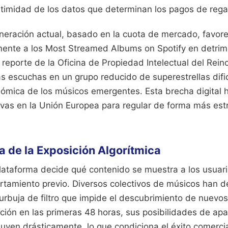
egitimidad de los datos que determinan los pagos de rega
neración actual, basado en la cuota de mercado, favor
nte a los Most Streamed Albums on Spotify en detrime
reporte de la Oficina de Propiedad Intelectual del Reino
s escuchas en un grupo reducido de superestrellas dific
nómica de los músicos emergentes. Esta brecha digital h
ivas en la Unión Europea para regular de forma más estr
a de la Exposición Algorítmica
 plataforma decide qué contenido se muestra a los usua
tamiento previo. Diversos colectivos de músicos han 
urbuja de filtro que impide el descubrimiento de nuevos
ción en las primeras 48 horas, sus posibilidades de apar
yen drásticamente, lo que condiciona el éxito comercial