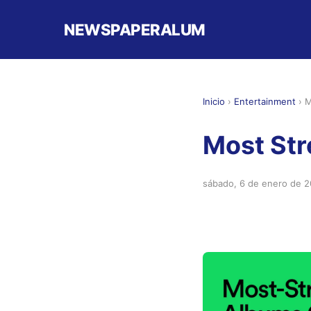
NEWSPAPERALUM
Inicio
›
Entertainment
›
M
Most St
sábado, 6 de enero de 