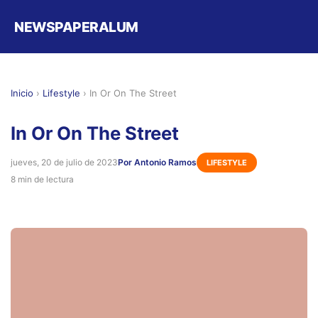
NEWSPAPERALUM
Inicio
›
Lifestyle
›
In Or On The Street
In Or On The Street
jueves, 20 de julio de 2023
Por Antonio Ramos
LIFESTYLE
8 min de lectura