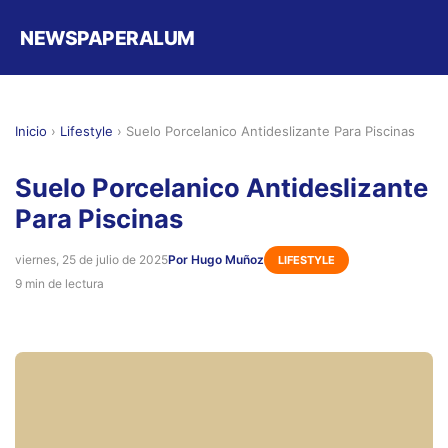
NEWSPAPERALUM
Inicio
›
Lifestyle
›
Suelo Porcelanico Antideslizante Para Piscinas
Suelo Porcelanico Antideslizante
Para Piscinas
viernes, 25 de julio de 2025
Por Hugo Muñoz
LIFESTYLE
9 min de lectura