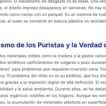
l precio. El mecanismo de desgaste no es lineal. Una ve
e, el diseño impreso desaparece en semanas. No hay re
vinilo como harías con un parquet. Es un sistema de todo
cial, el suelo se convierte en basura plástica no recicla
ismo de los Puristas y la Verdad 
los materiales nobles como la madera o la piedra natur
llos sintéticos calificándolos de vulgares o poco durade
obres" para problemas que requieren inversión seria. P
tica. El problema del vinilo no es su estética, que hoy dí
 gracias a la impresión digital de alta definición. El 
ibilidad y la salud ambiental. Durante años, se ha debat
tos orgánicos volátiles en los hogares. Aunque las no
tas, la acumulación de materiales plásticos en superfic