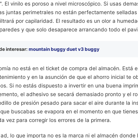
". El vinilo es poroso a nivel microscópico. Si usas de
as juntas perimetrales no están perfectamente selladas 
filtrará por capilaridad. El resultado es un olor a hume
paredes y que solo desaparece arrancando todo el pav
e interesar:
mountain buggy duet v3 buggy
mía no está en el ticket de compra del almacén. Está e
tenimiento y en la asunción de que el ahorro inicial te o
os. Si no estás dispuesto a invertir en una buena impri
cemento, el adhesivo se secará demasiado pronto y el ro
dillo de presión pesado para sacar el aire durante la in
o que buscabas se evapora en el momento en que tienes
a vez para corregir los errores de la primera.
dad, lo que importa no es la marca ni el almacén donde l