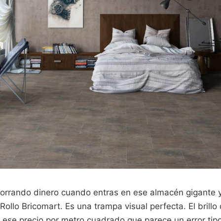
orrando dinero cuando entras en ese almacén gigante y
 Rollo Bricomart. Es una trampa visual perfecta. El brillo
y ese precio por metro cuadrado que parece un error tipo