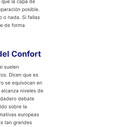
z que la capa de
paración posible.
 o nada. Si fallas
ble de forma
del Confort
al suelen
ros. Dicen que es
ero se equivocan en
a alcanza niveles de
verdadero debate
ido sobre la
rmativas europeas
ies tan grandes