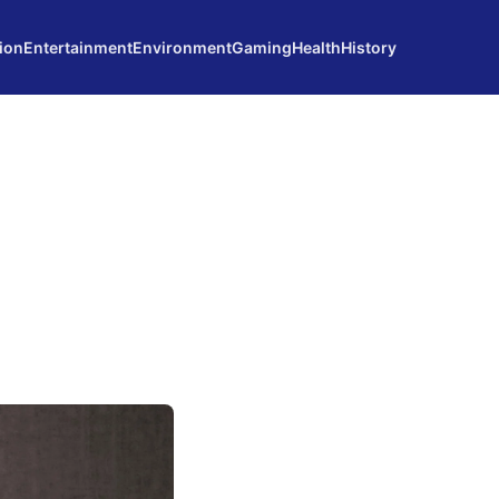
ion
Entertainment
Environment
Gaming
Health
History