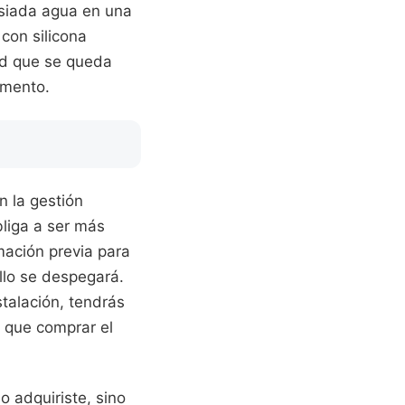
masiada agua en una
con silicona
dad que se queda
imento.
n la gestión
bliga a ser más
mación previa para
llo se despegará.
stalación, tendrás
 que comprar el
o adquiriste, sino