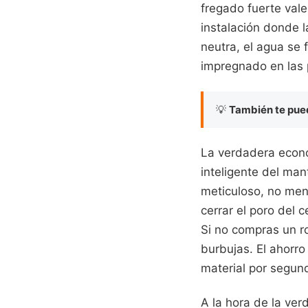
fregado fuerte vale
instalación donde l
neutra, el agua se 
impregnado en las 
💡
También te pued
La verdadera econo
inteligente del man
meticuloso, no men
cerrar el poro del 
Si no compras un ro
burbujas. El ahorr
material por segund
A la hora de la ver