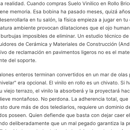
a realidad. Cuando compras Suelo Vinilico en Rollo Bric
tiene memoria. Esa bobina ha pasado meses, quizá año
esenrollarla en tu salón, la física empieza a jugar en tu
tura ambiente provocan dilataciones que el ojo human
burbujas imposibles de eliminar. Un estudio técnico de 
buidores de Cerámica y Materiales de Construcción (And
tivo de reclamación en pavimentos ligeros no es el mater
nte del soporte.
alones enteros terminan convertidos en un mar de olas p
velar" era opcional. El vinilo en rollo es un chivato. S
 viejo terrazo, el vinilo la absorberá y la proyectará hac
elieve montañoso. No perdona. La adherencia total, que 
sto dure más de dos telediarios, requiere un dominio de 
os poseen. Quien defiende que basta con dejar caer el r
ndo deliberadamente que un mal pegado garantiza la pr