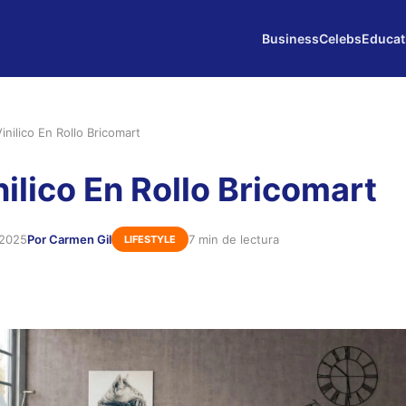
Business
Celebs
Educat
inilico En Rollo Bricomart
ilico En Rollo Bricomart
 2025
Por Carmen Gil
7 min de lectura
LIFESTYLE