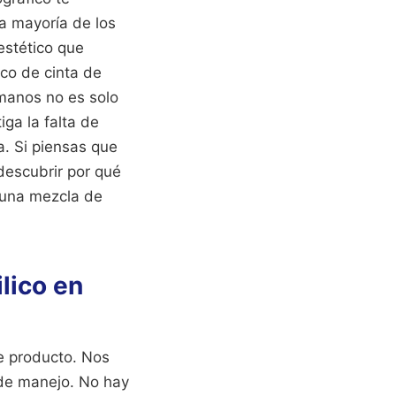
a mayoría de los
estético que
co de cinta de
 manos no es solo
ga la falta de
a. Si piensas que
 descubrir por qué
 una mezcla de
ilico en
e producto. Nos
d de manejo. No hay