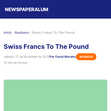
NEWSPAPERALUM
Inicio
›
Business
›
Swiss Francs To The Pound
Swiss Francs To The Pound
sábado, 27 de diciembre de 2025
Por David Morales
BUSINESS
10 min de lectura