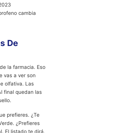
 2023
uprofeno cambia
as De
e la farmacia. Eso
e vas a ver son
 olfativa. Las
l final quedan las
ello.
ue prefieres. ¿Te
Verde. ¿Prefieres
 El listado te dirá,