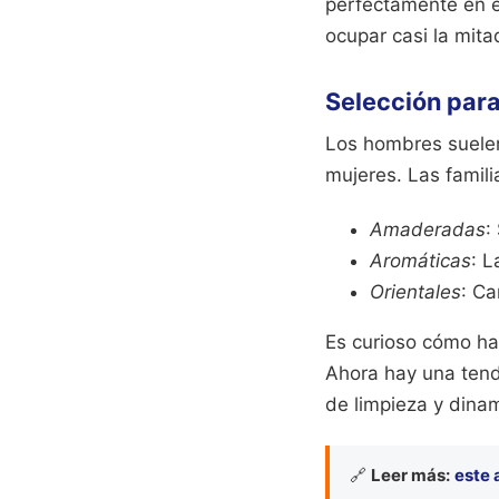
perfectamente en e
ocupar casi la mita
Selección par
Los hombres suelen 
mujeres. Las famili
Amaderadas
:
Aromáticas
: L
Orientales
: Ca
Es curioso cómo ha
Ahora hay una tend
de limpieza y dina
🔗
Leer más:
este 