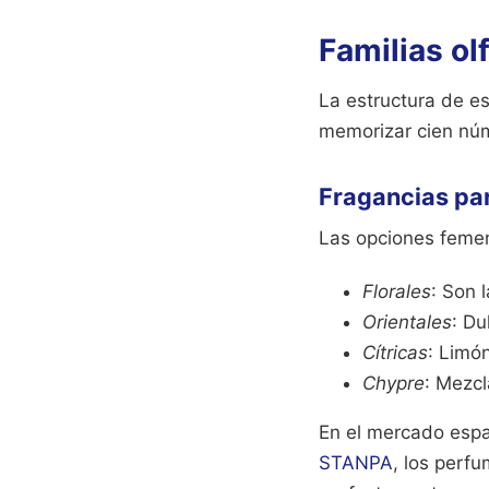
Familias ol
La estructura de e
memorizar cien núm
Fragancias pa
Las opciones femen
Florales
: Son 
Orientales
: Du
Cítricas
: Limó
Chypre
: Mezc
En el mercado espa
STANPA
, los perfu