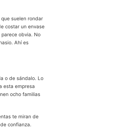
 que suelen rondar
de costar un envase
o parece obvia. No
nasio. Ahí es
la o de sándalo. Lo
ja esta empresa
enen ocho familias
entas te miran de
o de confianza.