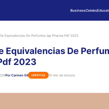
Business
Celebs
Educat
 De Equivalencias De Perfumes Iap Pharma Pdf 2023
e Equivalencias De Perfu
Pdf 2023
2026
Por Carmen Gil
10 min de lectura
LIFESTYLE