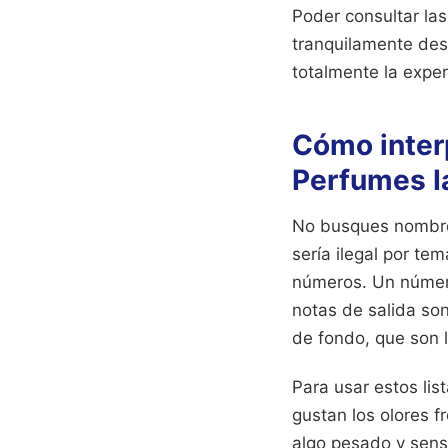
Poder consultar la
tranquilamente des
totalmente la expe
Cómo interp
Perfumes I
No busques nombres
sería ilegal por te
números. Un número
notas de salida son
de fondo, que son 
Para usar estos lis
gustan los olores f
algo pesado y sensua