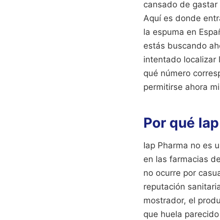
cansado de gastar 
Aquí es donde entr
la espuma en España
estás buscando aho
intentado localiza
qué número corresp
permitirse ahora m
Por qué Ia
Iap Pharma no es u
en las farmacias d
no ocurre por casu
reputación sanitar
mostrador, el produ
que huela parecido