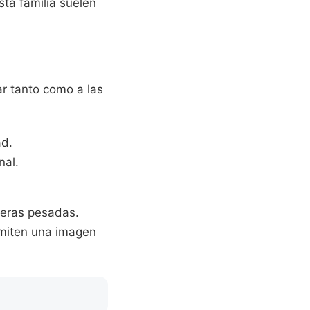
ta familia suelen
ar tanto como a las
ad.
nal.
deras pesadas.
smiten una imagen