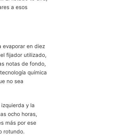
ares a esos
 evaporar en diez
 fijador utilizado,
las notas de fondo,
a tecnología química
que no sea
izquierda y la
las ocho horas,
es más por ese
o rotundo.