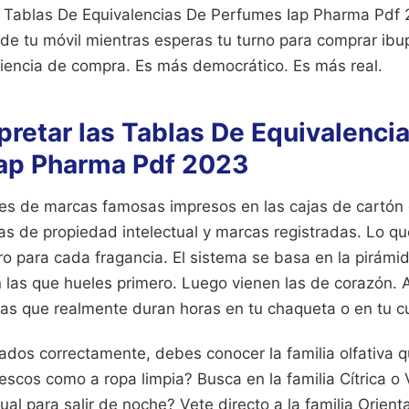
s Tablas De Equivalencias De Perfumes Iap Pharma Pdf
de tu móvil mientras esperas tu turno para comprar ib
riencia de compra. Es más democrático. Es más real.
retar las Tablas De Equivalenci
ap Pharma Pdf 2023
 de marcas famosas impresos en las cajas de cartón d
mas de propiedad intelectual y marcas registradas. Lo qu
 para cada fragancia. El sistema se basa en la pirámide
 las que hueles primero. Luego vienen las de corazón. A
las que realmente duran horas en tu chaqueta o en tu cu
tados correctamente, debes conocer la familia olfativa q
rescos como a ropa limpia? Busca en la familia Cítrica o 
l para salir de noche? Vete directo a la familia Oriental.