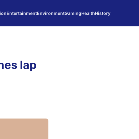
ion
Entertainment
Environment
Gaming
Health
History
mes Iap