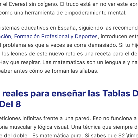
 el Everest sin oxígeno. El truco está en no ver este a
o como una herramienta de empoderamiento mental.
sistemas educativos en España, siguiendo las recomend
ación, Formación Profesional y Deportes
, introducen es
El problema es que a veces se corre demasiado. Si tu hi
 a los leones de este nuevo reto es una receta para el d
 Hay que respirar. Las matemáticas son un lenguaje y n
 saber antes cómo se forman las sílabas.
 reales para enseñar las Tablas 
 Del 8
eticiones infinitas frente a una pared. Eso no funciona a
a muscular y lógica visual. Una técnica que siempre da
e del doble". Es matemática pura. Si sabes que $2 \time