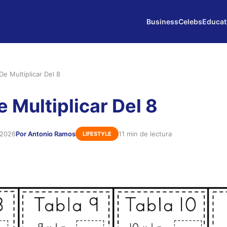
Business
Celebs
Educat
De Multiplicar Del 8
 Multiplicar Del 8
 2026
Por Antonio Ramos
11 min de lectura
LIFESTYLE