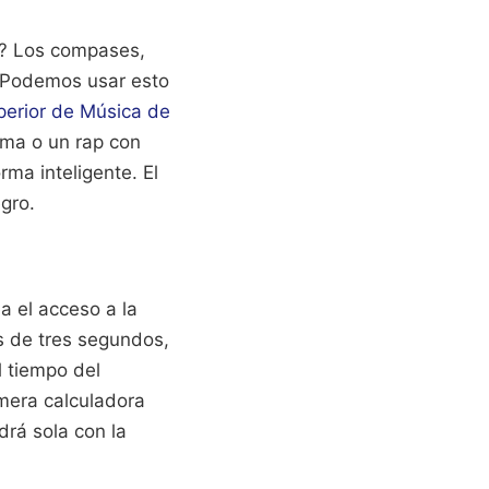
o? Los compases,
o. Podemos usar esto
perior de Música de
ima o un rap con
rma inteligente. El
gro.
ea el acceso a la
s de tres segundos,
l tiempo del
imera calculadora
rá sola con la