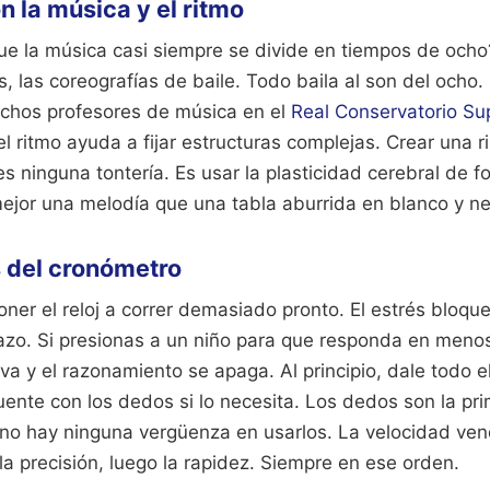
n la música y el ritmo
que la música casi siempre se divide en tiempos de och
s, las coreografías de baile. Todo baila al son del och
uchos profesores de música en el
Real Conservatorio Su
 ritmo ayuda a fijar estructuras complejas. Crear una r
es ninguna tontería. Es usar la plasticidad cerebral de fo
ejor una melodía que una tabla aburrida en blanco y ne
s del cronómetro
poner el reloj a correr demasiado pronto. El estrés bloqu
azo. Si presionas a un niño para que responda en meno
va y el razonamiento se apaga. Al principio, dale todo e
ente con los dedos si lo necesita. Los dedos son la pr
no hay ninguna vergüenza en usarlos. La velocidad vend
la precisión, luego la rapidez. Siempre en ese orden.