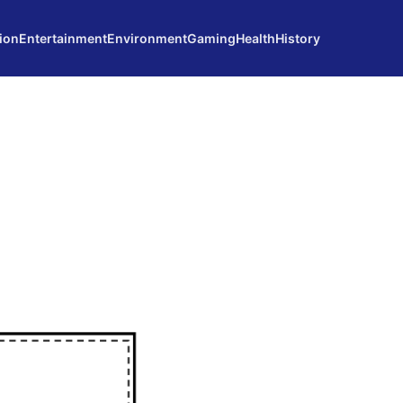
ion
Entertainment
Environment
Gaming
Health
History