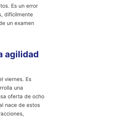
tos. Es un error
, difícilmente
n de un examen
a agilidad
l viernes. Es
rrolla una
esa oferta de ocho
al nace de estos
racciones,