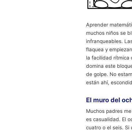
Aprender matemátic
muchos niños se b
infranqueables. La
flaquea y empiezan 
la facilidad rítmica
domina este bloque,
de golpe. No estam
están ahí, escondid
El muro del oc
Muchos padres me p
es casualidad. El 
cuatro o el seis. S