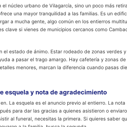
n el núcleo urbano de Vilagarcía, sino un poco más retirad
frece una mayor tranquilidad a las familias. Es un edif
gar a mucha gente, algo común en los entierros multitu
 es clave si vienes de municipios cercanos como Camba
 en el estado de ánimo. Estar rodeado de zonas verdes y
 ayuda a pasar el trago amargo. Hay cafetería y zonas d
talles menores, marcan la diferencia cuando pasas di
re esquela y nota de agradecimiento
n. La esquela es el anuncio previo al entierro. La not
pués para dar las gracias a quienes asistieron o enviaro
istir al funeral, necesitas la primera. Si quieres saber q
poyaron a la familia, busca la segunda.