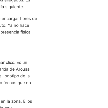
os allegados. Es
ía siguiente.
 encargar flores de
uto. Ya no hace
presencia física
ar clics. Es un
garcía de Arousa
l logotipo de la
 o fechas que no
en la zona. Ellos
 No hay