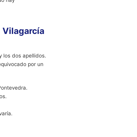
 Vilagarcía
 los dos apellidos.
 equivocado por un
Pontevedra.
os.
varía.