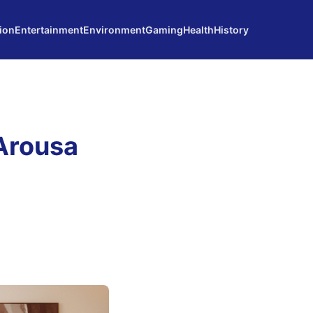
ion
Entertainment
Environment
Gaming
Health
History
 Arousa