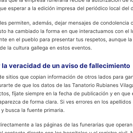
ás que la empresa funeraria recibe la autorización de l
e esperar a la edición impresa del periódico local del d
ales permiten, además, dejar mensajes de condolencia o
sto ha cambiado la forma en que interactuamos con el l
ente en el pueblo para presentar tus respetos, aunque la 
 de la cultura gallega en estos eventos.
 la veracidad de un aviso de fallecimiento
 de sitios que copian información de otros lados para gan
urarte de que los datos de las Tanatorio Rubianes Vila
tos, fíjate siempre en la fecha de publicación y en que e
parezca de forma clara. Si ves errores en los apellidos
y busca la fuente primaria.
directamente a las páginas de las funerarias que operan 
l contacto directo con los hospitales y el registro civil.