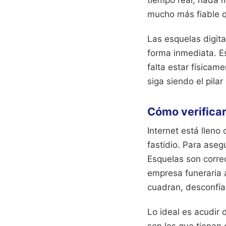
tiempo real, nada m
mucho más fiable qu
Las esquelas digit
forma inmediata. E
falta estar físicam
siga siendo el pilar
Cómo verificar
Internet está lleno
fastidio. Para aseg
Esquelas son correc
empresa funeraria a
cuadran, desconfía 
Lo ideal es acudir 
son los que tienen e