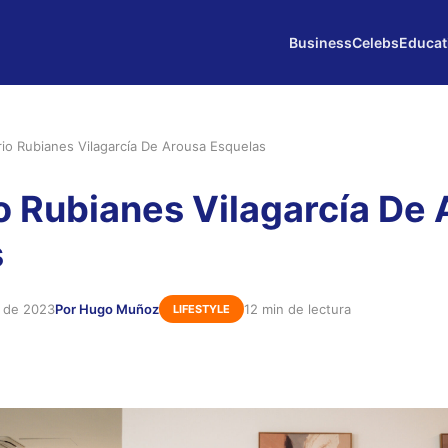
Business
Celebs
Educat
rio Rubianes Vilagarcía De Arousa Esquelas
o Rubianes Vilagarcía De
s
e de 2023
Por Hugo Muñoz
12 min de lectura
LIFESTYLE