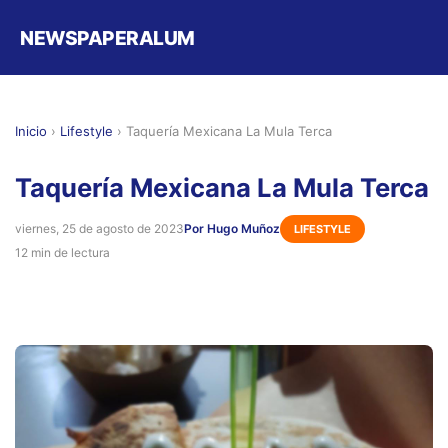
NEWSPAPERALUM
Inicio
›
Lifestyle
›
Taquería Mexicana La Mula Terca
Taquería Mexicana La Mula Terca
viernes, 25 de agosto de 2023
Por Hugo Muñoz
LIFESTYLE
12 min de lectura