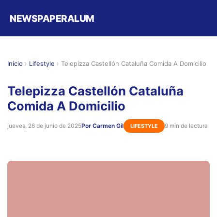
NEWSPAPERALUM
Inicio
›
Lifestyle
›
Telepizza Castellón Cataluña Comida A Domicilio
Telepizza Castellón Cataluña
Comida A Domicilio
jueves, 26 de junio de 2025
Por Carmen Gil
9 min de lectura
LIFESTYLE