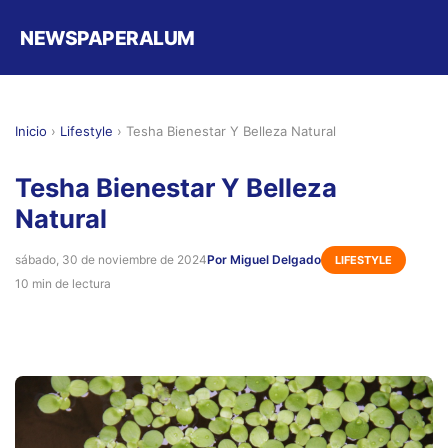
NEWSPAPERALUM
Inicio
›
Lifestyle
›
Tesha Bienestar Y Belleza Natural
Tesha Bienestar Y Belleza
Natural
sábado, 30 de noviembre de 2024
Por Miguel Delgado
LIFESTYLE
10 min de lectura