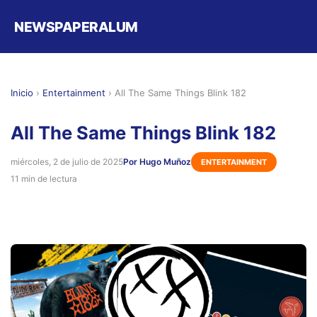
NEWSPAPERALUM
Inicio
›
Entertainment
›
All The Same Things Blink 182
All The Same Things Blink 182
miércoles, 2 de julio de 2025
Por Hugo Muñoz
ENTERTAINMENT
11 min de lectura