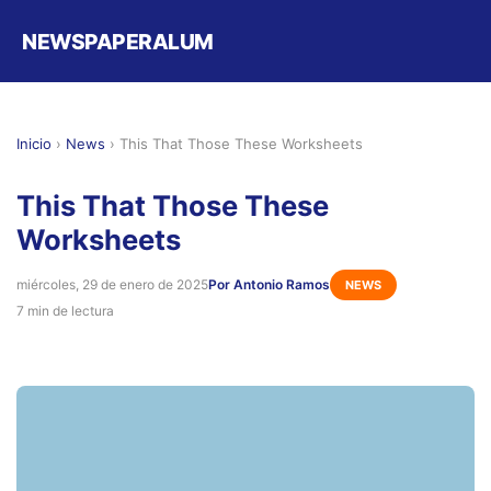
NEWSPAPERALUM
Inicio
›
News
›
This That Those These Worksheets
This That Those These
Worksheets
miércoles, 29 de enero de 2025
Por Antonio Ramos
NEWS
7 min de lectura