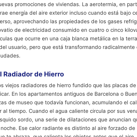
uevas promociones de viviendas. La aerotermia, en part
rae energía del aire exterior incluso cuando está bajo cer
verso, aprovechando las propiedades de los gases refri
lovatio de electricidad consumido en cuatro o cinco kilova
las que ocurre en una caja blanca metálica en la terraz
del usuario, pero que está transformando radicalmente e
ciudades.
 Radiador de Hierro
los viejos radiadores de hierro fundido que las placas 
licar. En los apartamentos antiguos de Barcelona o Buen
zas de museo que todavía funcionan, acumulando el calo
 al tiempo. Cuando el agua caliente circula por sus ven
squido sordo, una serie de dilataciones que anuncian q
noche. Ese calor radiante es distinto al aire forzado d
que te abraza, que calienta los objetos antes que el aire