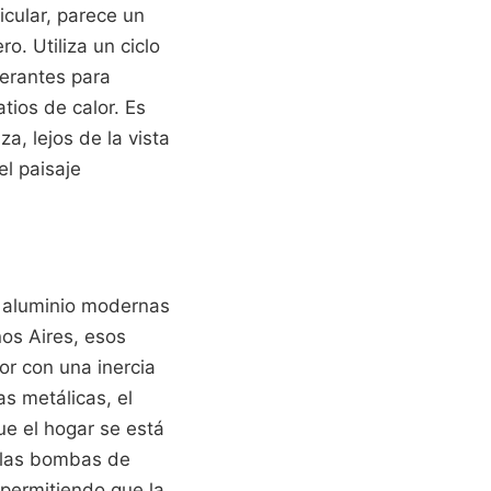
icular, parece un
o. Utiliza un ciclo
gerantes para
tios de calor. Es
a, lejos de la vista
l paisaje
de aluminio modernas
os Aires, esos
r con una inercia
as metálicas, el
ue el hogar se está
e las bombas de
, permitiendo que la