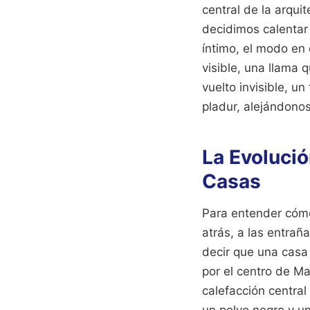
central de la arqui
decidimos calentar 
íntimo, el modo en 
visible, una llama 
vuelto invisible, un
pladur, alejándonos
La Evolució
Casas
Para entender cómo
atrás, a las entrañ
decir que una casa 
por el centro de M
calefacción centra
un polvo negro y un