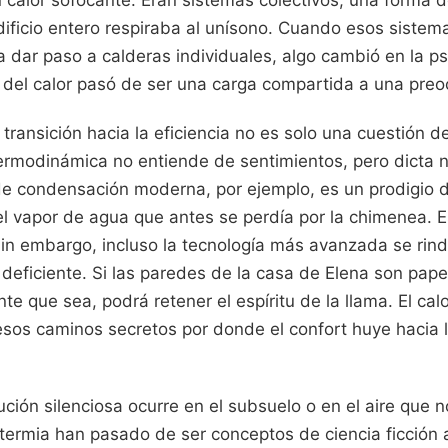
dificio entero respiraba al unísono. Cuando esos sistem
dar paso a calderas individuales, algo cambió en la psi
del calor pasó de ser una carga compartida a una preoc
 transición hacia la eficiencia no es solo una cuestión d
termodinámica no entiende de sentimientos, pero dicta 
de condensación moderna, por ejemplo, es un prodigio d
del vapor de agua que antes se perdía por la chimenea. 
. Sin embargo, incluso la tecnología más avanzada se rin
deficiente. Si las paredes de la casa de Elena son pape
nte que sea, podrá retener el espíritu de la llama. El cal
esos caminos secretos por donde el confort huye hacia 
ción silenciosa ocurre en el subsuelo o en el aire que 
otermia han pasado de ser conceptos de ciencia ficción 