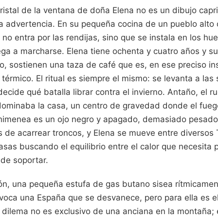
ristal de la ventana de doña Elena no es un dibujo capr
a advertencia. En su pequeña cocina de un pueblo alto 
 no entra por las rendijas, sino que se instala en los h
ga a marcharse. Elena tiene ochenta y cuatro años y 
o, sostienen una taza de café que es, en ese preciso in
térmico. El ritual es siempre el mismo: se levanta a las 
ecide qué batalla librar contra el invierno. Antaño, el r
ominaba la casa, un centro de gravedad donde el fuego
a chimenea es un ojo negro y apagado, demasiado pesado
de acarrear troncos, y Elena se mueve entre diversos 
sas buscando el equilibrio entre el calor que necesita pa
de soportar.
alón, una pequeña estufa de gas butano sisea rítmicamen
oca una España que se desvanece, pero para ella es el
 dilema no es exclusivo de una anciana en la montaña; 