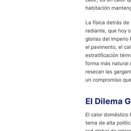
habitación mantenga
La física detrás de
radiante, que hoy s
glorias del Imperio
el pavimento, el c
estratificación tér
forma más natural d
resecan las gargant
un compromiso que 
El Dilema G
El calor doméstico
tema de alta polít
red global de inte