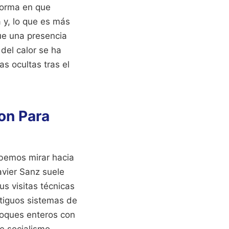
 forma en que
 y, lo que es más
fue una presencia
del calor se ha
as ocultas tras el
ion Para
ebemos mirar hacia
avier Sanz suele
s visitas técnicas
tiguos sistemas de
loques enteros con
de socialismo