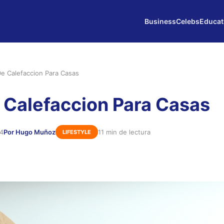
Business
Celebs
Educat
De Calefaccion Para Casas
 Calefaccion Para Casas
24
Por Hugo Muñoz
11 min de lectura
LIFESTYLE