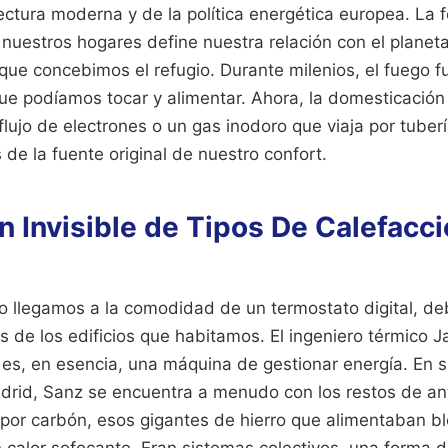
tectura moderna y de la política energética europea. La
nuestros hogares define nuestra relación con el planeta
que concebimos el refugio. Durante milenios, el fuego 
que podíamos tocar y alimentar. Ahora, la domesticación 
 flujo de electrones o un gas inodoro que viaja por tuberí
 de la fuente original de nuestro confort.
n Invisible de Tipos De Calefacc
 llegamos a la comodidad de un termostato digital, d
as de los edificios que habitamos. El ingeniero térmico J
es, en esencia, una máquina de gestionar energía. En su
adrid, Sanz se encuentra a menudo con los restos de an
l por carbón, esos gigantes de hierro que alimentaban b
 calor sofocante. Eran sistemas colectivos, una forma 