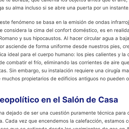
 su alma incluso si se abre una puerta por un instante
 este fenómeno se basa en la emisión de ondas infrarroj
e considera la cima del confort doméstico, es en realid
 Romano y sus hipocaustos. Al hacer circular agua a baj
alor asciende de forma uniforme desde nuestros pies, c
mica ideal para el cuerpo humano: los pies calientes y la 
e combatir el frío, eliminando las corrientes de aire qu
as. Sin embargo, su instalación requiere una cirugía ma
muchos propietarios de edificios antiguos no pueden o
eopolítico en el Salón de Casa
 ha dejado de ser una cuestión puramente técnica para 
ica. Cada vez que encendemos la calefacción, estamos 
reses que se extiende desde los yacimientos de gas en 