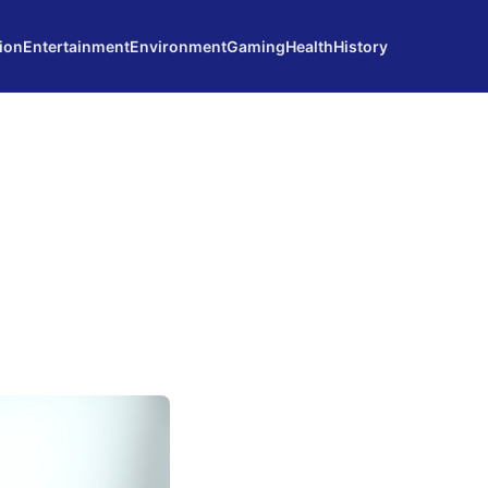
ion
Entertainment
Environment
Gaming
Health
History