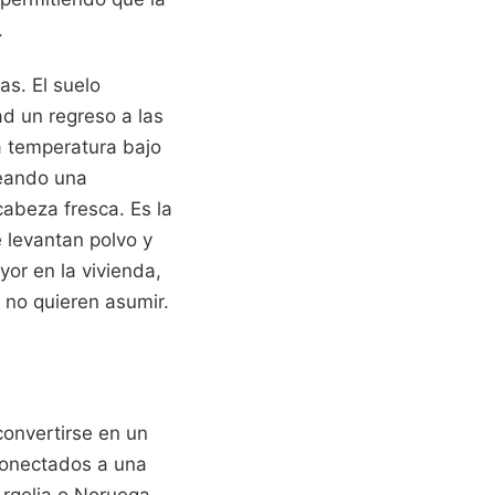
.
as. El suelo
ad un regreso a las
a temperatura bajo
reando una
cabeza fresca. Es la
e levantan polvo y
yor en la vivienda,
 no quieren asumir.
convertirse en un
conectados a una
Argelia o Noruega