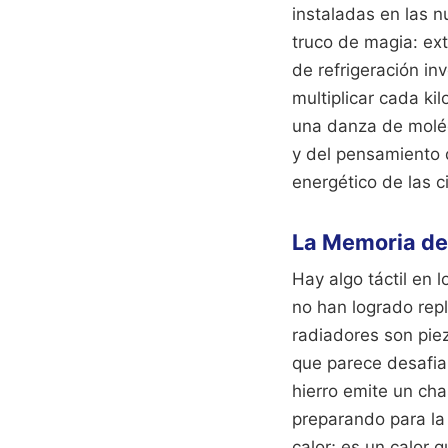
instaladas en las n
truco de magia: ext
de refrigeración in
multiplicar cada ki
una danza de molécu
y del pensamiento 
energético de las 
La Memoria del
Hay algo táctil en 
no han logrado rep
radiadores son pie
que parece desafiar
hierro emite un cha
preparando para la 
calor; es un calor 