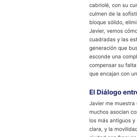
cabriolé, con su cu
culmen de la sofist
bloque sólido, elim
Javier, vemos cómo 
cuadradas y las es
generación que bus
esconde una comple
compensar su falta
que encajan con un
El Diálogo entre
Javier me muestra 
muchos asocian con
los más antiguos y
clara, y la movili