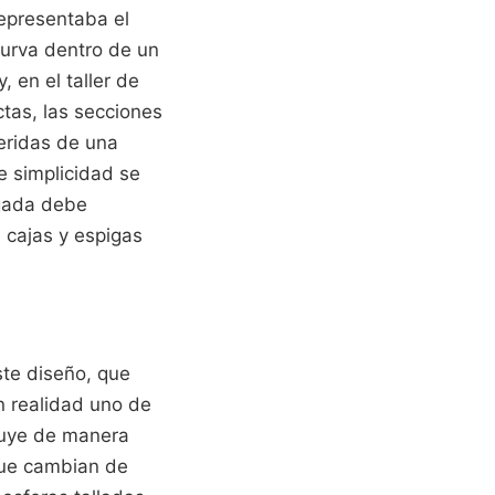
representaba el
 curva dentro de un
, en el taller de
ctas, las secciones
eridas de una
e simplicidad se
lgada debe
 cajas y espigas
ste diseño, que
n realidad uno de
buye de manera
 que cambian de