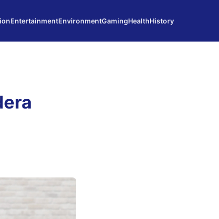
ion
Entertainment
Environment
Gaming
Health
History
dera