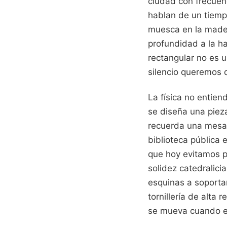
ciudad con frecuenc
hablan de un tiemp
muesca en la mader
profundidad a la ha
rectangular no es 
silencio queremos q
La física no entien
se diseña una pieza
recuerda una mesa 
biblioteca pública
que hoy evitamos p
solidez catedralicia
esquinas a soporta
tornillería de alt
se mueva cuando es