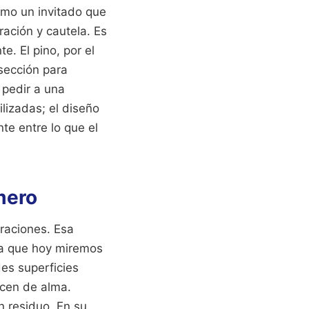
omo un invitado que
ación y cautela. Es
. El pino, por el
 sección para
 pedir a una
izadas; el diseño
te entre lo que el
ímero
raciones. Esa
ta que hoy miremos
es superficies
ecen de alma.
n residuo. En su