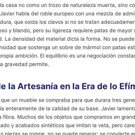
 la casa no como un trozo de naturaleza muerta, sino c
 Javier habla del roble europeo con una mezcla de admir
ura, que oxida los clavos si no se tratan adecuadamente
oso y blando, pero su ligereza requiere patas de mayor
d. La densidad del material dicta la forma. No se puede
sidad que sostenga un sobre de mármol con patas estil
propia ambición. El equilibrio es una negociación constan
la gravedad permite.
e la Artesanía en la Era de lo Ef
 que un mueble se compraba para que durara tres gene
a enteramente de la calidad de su base. Javier lamen
la fibra. Muchos de los objetos que compramos en grand
nsado y acabados sintéticos que imitan la veta, pero car
 piezas se rompe, no se puede reparar; se convierte e