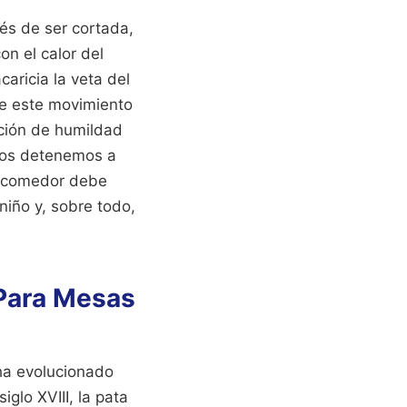
és de ser cortada,
n el calor del
caricia la veta del
ite este movimiento
cción de humildad
 nos detenemos a
de comedor debe
 niño y, sobre todo,
 Para Mesas
 ha evolucionado
glo XVIII, la pata