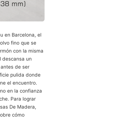
ou en Barcelona, el
polvo fino que se
formón con la misma
él descansa un
 antes de ser
ficie pulida donde
ene el encuentro.
ino en la confianza
he. Para lograr
esas De Madera,
 sobre cómo