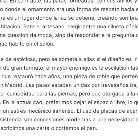
ia. En contraste, las patas torneadas, con sus anillos y
o donde el ornamento era una forma de respeto hacia e
a es un lugar donde la luz se detiene, creando sombr
bitación. Para el artesano, elegir entre una silueta cóni
una cuestión de moda, sino de responder a la pregunta 
ue habite en el salón.
de de estéticas, pero se somete a ellas si el diseño es i
 de gran formato, el mayor enemigo es la oscilación late
que restauró hace años, una pieza de roble que perten
 en Madrid. Las patas estaban unidas por travesaños baj
or comodidad para las piernas, pero que otorgaba a la 
. En la actualidad, preferimos dejar el espacio libre, lo q
r un estrés mecánico inmenso. El uso de placas de acer
a resistencia son concesiones modernas a una necesidad 
cribimos una carta o cortamos el pan.