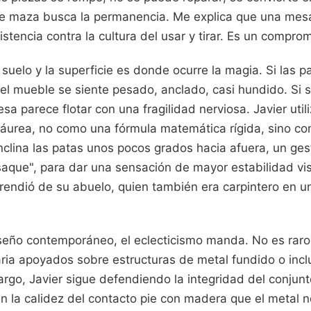
 de maza busca la permanencia. Me explica que una mes
stencia contra la cultura del usar y tirar. Es un comprom
l suelo y la superficie es donde ocurre la magia. Si las p
el mueble se siente pesado, anclado, casi hundido. Si
mesa parece flotar con una fragilidad nerviosa. Javier uti
 áurea, no como una fórmula matemática rígida, sino c
 inclina las patas unos pocos grados hacia afuera, un ges
aque", para dar una sensación de mayor estabilidad visu
rendió de su abuelo, quien también era carpintero en u
seño contemporáneo, el eclecticismo manda. No es raro
ia apoyados sobre estructuras de metal fundido o inclu
rgo, Javier sigue defendiendo la integridad del conjun
en la calidez del contacto pie con madera que el metal no