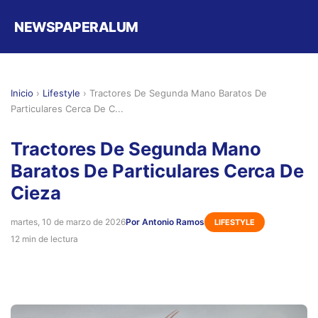
NEWSPAPERALUM
Inicio
›
Lifestyle
›
Tractores De Segunda Mano Baratos De
Particulares Cerca De C...
Tractores De Segunda Mano
Baratos De Particulares Cerca De
Cieza
martes, 10 de marzo de 2026
Por Antonio Ramos
LIFESTYLE
12 min de lectura