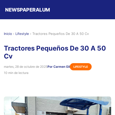
NEWSPAPERALUM
Inicio
›
Lifestyle
›
Tractores Pequeños De 30 A 50 Cv
Tractores Pequeños De 30 A 50
Cv
martes, 28 de octubre de 2025
Por Carmen Gil
LIFESTYLE
10 min de lectura