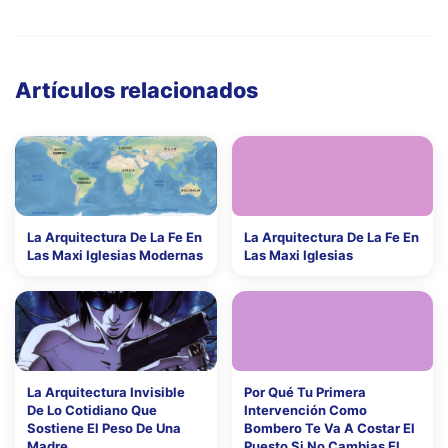
Artículos relacionados
La Arquitectura De La Fe En
La Arquitectura De La Fe En
Las Maxi Iglesias Modernas
Las Maxi Iglesias
La Arquitectura Invisible
Por Qué Tu Primera
De Lo Cotidiano Que
Intervención Como
Sostiene El Peso De Una
Bombero Te Va A Costar El
Madre
Puesto Si No Cambias El