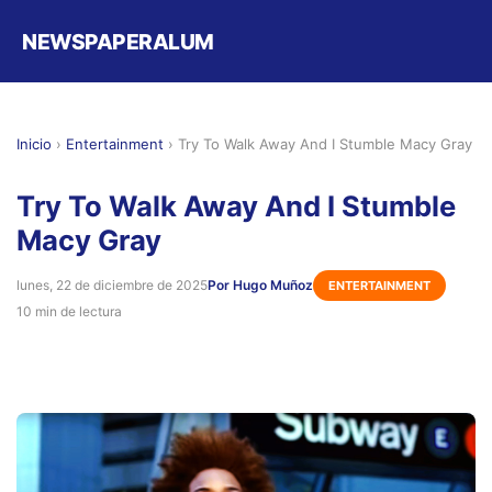
NEWSPAPERALUM
Inicio
›
Entertainment
›
Try To Walk Away And I Stumble Macy Gray
Try To Walk Away And I Stumble
Macy Gray
lunes, 22 de diciembre de 2025
Por Hugo Muñoz
ENTERTAINMENT
10 min de lectura