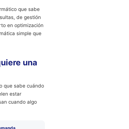
formático que sabe
sultas, de gestión
rto en optimización
emática simple que
quiere una
rto que sabe cuándo
elen estar
isan cuando algo
Demanda