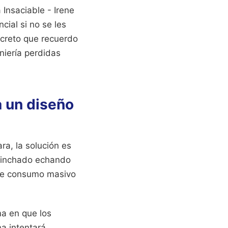
Insaciable - Irene
ial si no se les
ncreto que recuerdo
niería perdidas
a un diseño
ra, la solución es
 pinchado echando
 de consumo masivo
ma en que los
ma intentará