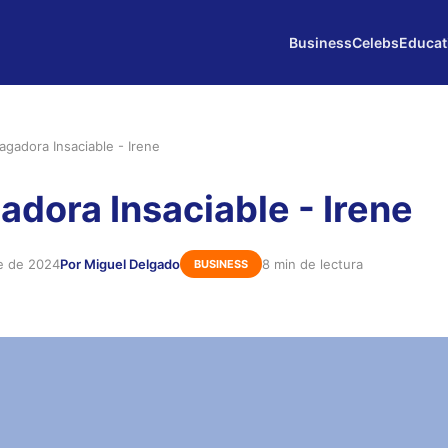
Business
Celebs
Educat
agadora Insaciable - Irene
adora Insaciable - Irene
e de 2024
Por Miguel Delgado
8 min de lectura
BUSINESS