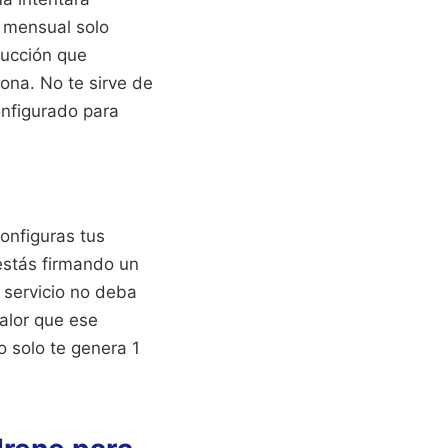
 mensual solo
ducción que
na. No te sirve de
onfigurado para
configuras tus
estás firmando un
 servicio no deba
valor que ese
o solo te genera 1