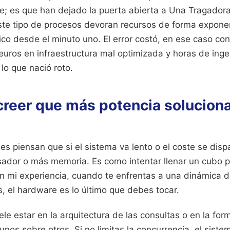
e; es que han dejado la puerta abierta a Una Tragadora 
ste tipo de procesos devoran recursos de forma exponenc
ico desde el minuto uno. El error costó, en ese caso co
euros en infraestructura mal optimizada y horas de inge
 lo que nació roto.
 creer que más potencia solucion
s piensan que si el sistema va lento o el coste se dispa
ador o más memoria. Es como intentar llenar un cubo
n mi experiencia, cuando te enfrentas a una dinámica
, el hardware es lo último que debes tocar.
ele estar en la arquitectura de las consultas o en la for
unos sobre otros. Si no limitas la concurrencia, el siste