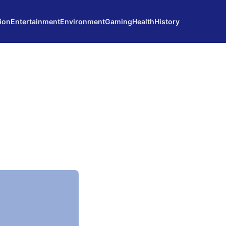
ion
Entertainment
Environment
Gaming
Health
History