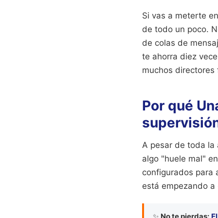
Si vas a meterte en
de todo un poco. N
de colas de mensaje
te ahorra diez vec
muchos directores 
Por qué Una
supervisió
A pesar de toda la
algo "huele mal" en
configurados para 
está empezando a 
✨
No te pierdas:
E