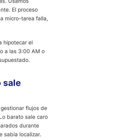
das. Usamos
nte. El proceso
a micro-tarea falla,
a hipotecar el
to a las 3:00 AM o
esupuestado.
 sale
gestionar flujos de
Lo barato sale caro
 parados durante
 sabía localizar.