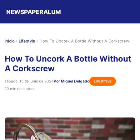
NEWSPAPERALUM
Inicio
›
Lifestyle
›
How To Uncork A Bottle Without A Corkscrew
How To Uncork A Bottle Without
A Corkscrew
sábado, 15 de junio de 2024
Por Miguel Delgado
LIFESTYLE
10 min de lectura