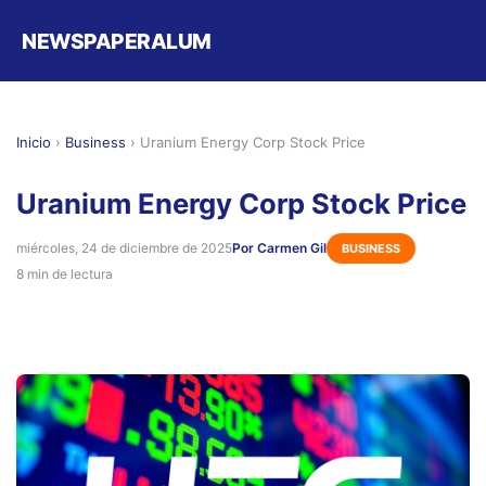
NEWSPAPERALUM
Inicio
›
Business
›
Uranium Energy Corp Stock Price
Uranium Energy Corp Stock Price
miércoles, 24 de diciembre de 2025
Por Carmen Gil
BUSINESS
8 min de lectura