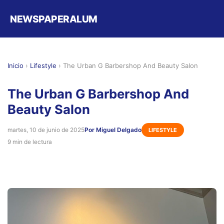
NEWSPAPERALUM
Inicio
›
Lifestyle
›
The Urban G Barbershop And Beauty Salon
The Urban G Barbershop And
Beauty Salon
martes, 10 de junio de 2025
Por Miguel Delgado
LIFESTYLE
9 min de lectura