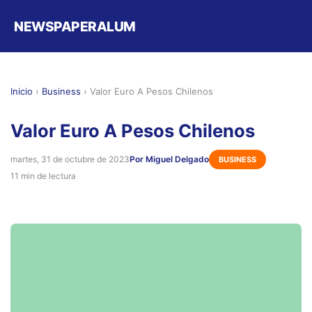
NEWSPAPERALUM
Inicio
›
Business
›
Valor Euro A Pesos Chilenos
Valor Euro A Pesos Chilenos
martes, 31 de octubre de 2023
Por Miguel Delgado
BUSINESS
11 min de lectura