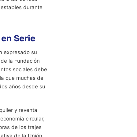
 estables durante
 en Serie
an expresado su
 de la Fundación
entos sociales debe
vela que muchas de
 dos años desde su
uiler y reventa
economía circular,
bras de los trajes
ativa de la Unión