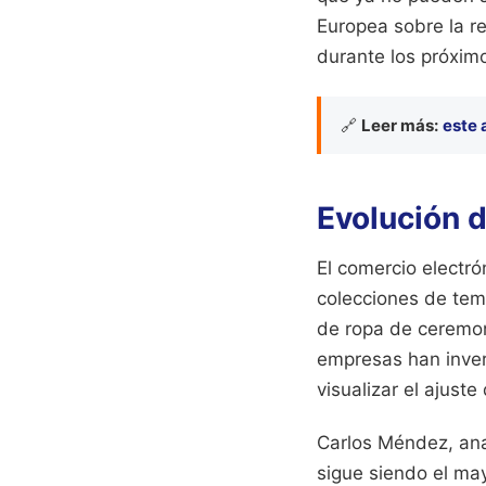
Europea sobre la r
durante los próximo
🔗
Leer más:
este 
Evolución d
El comercio electrón
colecciones de temp
de ropa de ceremoni
empresas han inver
visualizar el ajust
Carlos Méndez, anal
sigue siendo el may