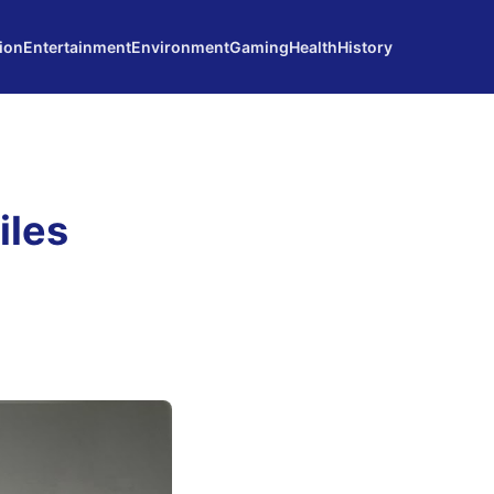
ion
Entertainment
Environment
Gaming
Health
History
iles