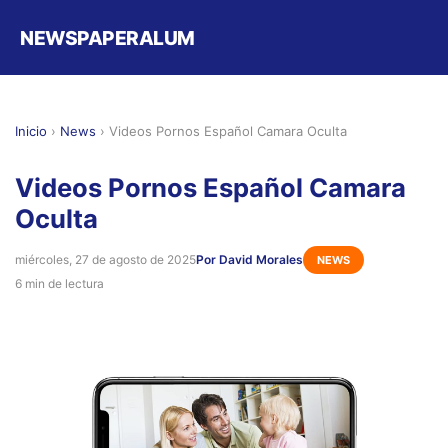
NEWSPAPERALUM
Inicio
›
News
›
Videos Pornos Español Camara Oculta
Videos Pornos Español Camara
Oculta
miércoles, 27 de agosto de 2025
Por David Morales
NEWS
6 min de lectura