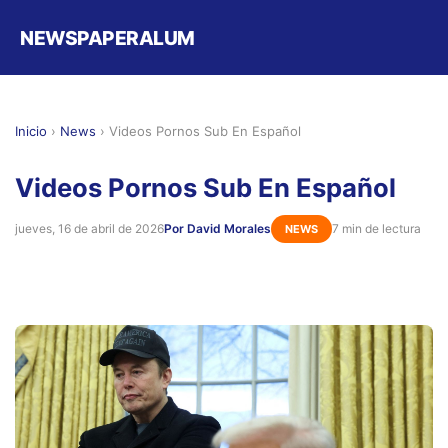
NEWSPAPERALUM
Inicio
›
News
›
Videos Pornos Sub En Español
Videos Pornos Sub En Español
jueves, 16 de abril de 2026
Por David Morales
7 min de lectura
NEWS