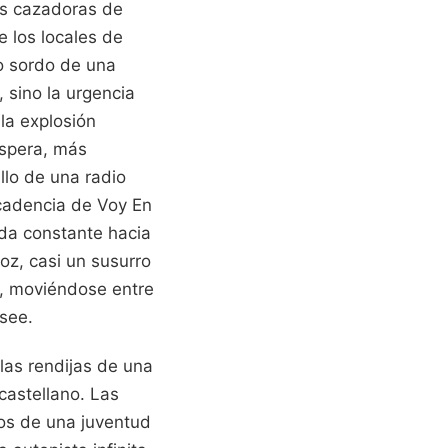
las cazadoras de
e los locales de
co sordo de una
 sino la urgencia
la explosión
áspera, más
llo de una radio
 cadencia de Voy En
da constante hacia
oz, casi un susurro
o, moviéndose entre
osee.
las rendijas de una
castellano. Las
os de una juventud