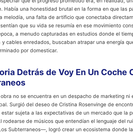
pechar que el progreso prometido era, en realidad, una 
e. Había una honestidad brutal en la forma en que las p
a melodía, una falta de artificio que conectaba directa
 sentían que su vida se resumía en ese movimiento con
época, a menudo capturadas en estudios donde el tiem
a y cables enredados, buscaban atrapar una energía qu
erminado por domesticar.
toria Detrás de Voy En Un Coche C
raneos
 obra no se encuentra en un despacho de marketing ni 
bal. Surgió del deseo de Cristina Rosenvinge de encont
 estar sujeta a las expectativas de un mercado que la 
Al rodearse de músicos que entendían el lenguaje del ru
 Los Subterraneos—, logró crear un ecosistema donde la 