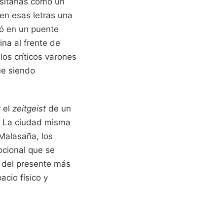
rsitarias como un
en esas letras una
ió en un puente
ina al frente de
os críticos varones
ue siendo
r el
zeitgeist
de un
. La ciudad misma
 Malasaña, los
ocional que se
a del presente más
cio físico y