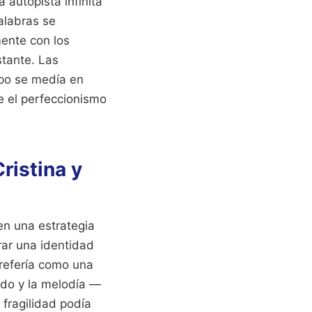
autopista infinita
alabras se
mente con los
stante. Las
po se medía en
e el perfeccionismo
ristina y
en una estrategia
rar una identidad
prefería como una
ido y la melodía —
fragilidad podía