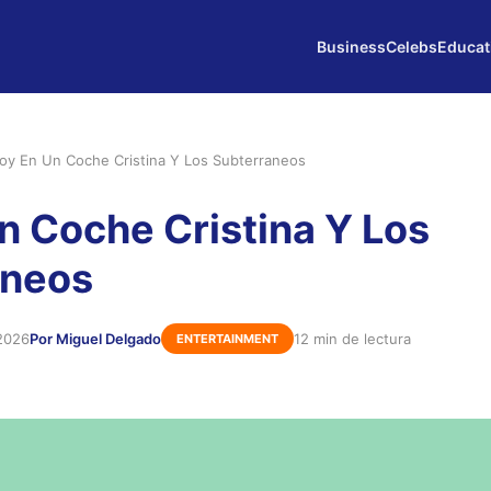
Business
Celebs
Educat
oy En Un Coche Cristina Y Los Subterraneos
n Coche Cristina Y Los
aneos
2026
Por Miguel Delgado
12 min de lectura
ENTERTAINMENT