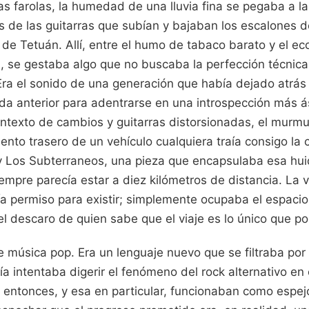
las farolas, la humedad de una lluvia fina se pegaba a 
s de las guitarras que subían y bajaban los escalones d
 de Tetuán. Allí, entre el humo de tabaco barato y el e
, se gestaba algo que no buscaba la perfección técnica,
Era el sonido de una generación que había dejado atrás 
ada anterior para adentrarse en una introspección más 
ontexto de cambios y guitarras distorsionadas, el murmu
ento trasero de un vehículo cualquiera traía consigo la
y Los Subterraneos, una pieza que encapsulaba esa hui
empre parecía estar a diez kilómetros de distancia. La v
ía permiso para existir; simplemente ocupaba el espaci
 el descaro de quien sabe que el viaje es lo único que p
 música pop. Era un lenguaje nuevo que se filtraba por 
ía intentaba digerir el fenómeno del rock alternativo en 
 entonces, y esa en particular, funcionaban como espej