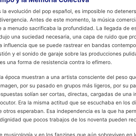
la evolución del pop español, es imposible no deteners
ivergencia. Antes de este momento, la música comercia
e a menudo sacrificaba la profundidad. La llegada de e
dujo una suciedad necesaria, una capa de ruido que pro
una influencia que se puede rastrear en bandas contemp
stión y el sonido de garaje sobre las producciones puli
 es una forma de resistencia contra lo efímero.
 la época muestran a una artista consciente del peso qu
imagen, por su pasado en grupos más ligeros, por su p
spuestas solían ser cortas, directas, cargadas de una i
locutor. Era la misma actitud que se escuchaba en los d
ue otros esperaban. Esa independencia es la que ha per
dignidad que pocos trabajos de los noventa pueden rec
de musicología y en los fanzines que aún sobreviven en