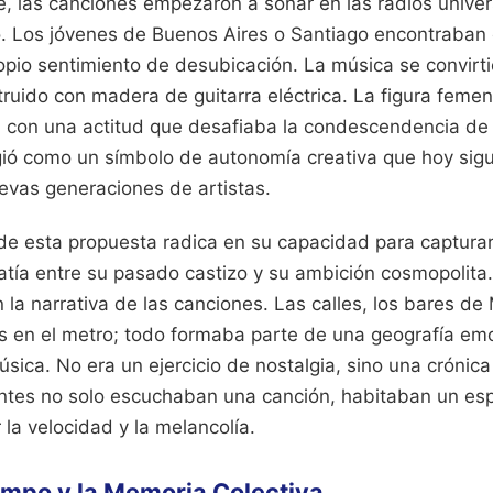
e, las canciones empezaron a sonar en las radios unive
. Los jóvenes de Buenos Aires o Santiago encontraban 
opio sentimiento de desubicación. La música se convirt
truido con madera de guitarra eléctrica. La figura femen
 con una actitud que desafiaba la condescendencia de l
igió como un símbolo de autonomía creativa que hoy sig
evas generaciones de artistas.
 de esta propuesta radica en su capacidad para captura
tía entre su pasado castizo y su ambición cosmopolita
 la narrativa de las canciones. Las calles, los bares de
os en el metro; todo formaba parte de una geografía em
sica. No era un ejercicio de nostalgia, sino una crónic
ntes no solo escuchaban una canción, habitaban un espa
 la velocidad y la melancolía.
iempo y la Memoria Colectiva