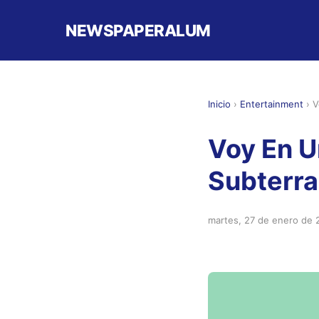
NEWSPAPERALUM
Inicio
›
Entertainment
›
V
Voy En U
Subterr
martes, 27 de enero de 