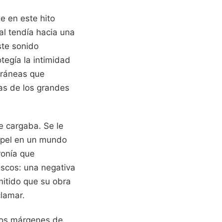
e en este hito
l tendía hacia una
ste sonido
tegía la intimidad
oráneas que
das de los grandes
e cargaba. Se le
apel en un mundo
ronía que
iscos: una negativa
mitido que su obra
lamar.
 los márgenes de