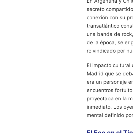
En Argentina y Chil
secreto compartido
conexión con su pr
transatlántico cons
una banda de rock,
de la época, se er
reivindicado por nu
El impacto cultural
Madrid que se deba
era un personaje en
encuentros fortuit
proyectaba en la mú
inmediato. Los oye
mental definido por
El Eco en el T