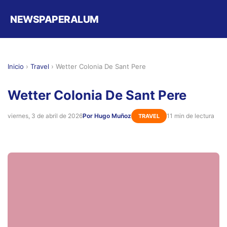
NEWSPAPERALUM
Inicio
›
Travel
›
Wetter Colonia De Sant Pere
Wetter Colonia De Sant Pere
viernes, 3 de abril de 2026
Por Hugo Muñoz
11 min de lectura
TRAVEL