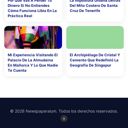
Por Qué Vas A Perder Tu
La Impostura Urbana Detrás
Dinero Si No Entiendes
Del Mito Costero De Santa
Cómo Funciona Libia En La
Cruz De Tenerife
Práctica Real
Mi Experiencia Visitando El
El Archipiélago De Cristal Y
Palacio De La Almudaina
Cemento Que Redefinió La
En Mallorca Y Lo Que Nadie
Geografía De Singapur
Te Cuenta
© 2026 Newspaperalum. Todos los derechos reservados.
×