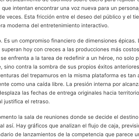
as que intentan encontrar una voz nueva para un persona
de veces. Esta fricción entre el deseo del público y el t
era moderna del entretenimiento interactivo.
o. Es un compromiso financiero de dimensiones épicas.
A" superan hoy con creces a las producciones más costo
e enfrenta a la tarea de redefinir a un héroe, no solo p
, sino contra la sombra de sus propios éxitos anteriores
venturas del trepamuros en la misma plataforma es tan a
ente como una caída libre. La presión interna por alcanz
splaza las fechas de entrega originales hacia territor
 justifica el retraso.
mento la sala de reuniones donde se decide el destino
al así. Hay gráficos que analizan el flujo de caja, previ
ndario de lanzamientos de la competencia que parece u