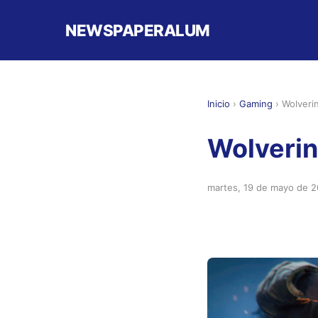
NEWSPAPERALUM
Inicio
›
Gaming
›
Wolveri
Wolverin
martes, 19 de mayo de 