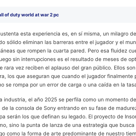
ll of duty world at war 2 pc
ustenta esta experiencia es, en sí misma, un milagro de
o sólido eliminan las barreras entre el jugador y el mu
táneas que rompen la cuarta pared. Pero esa fluidez cue
ego sin interrupciones es el resultado de meses de opt
e rara vez reciben el aplauso del gran público. Ellos so
era, los que aseguran que cuando el jugador finalmente 
 no se rompa por un error de carga o una caída en la ta
la industria, el año 2025 se perfila como un momento d
a de la consola de Sony entrando en su fase de madurez,
pa serán los que definan su legado. El proyecto de Ins
o, sino la punta de lanza de una estrategia que busca 
go como la forma de arte predominante de nuestro tie