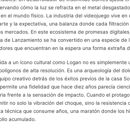
servando cómo la luz se refracta en el metal desgastad
en el mundo físico. La industria del videojuego vive en
arte y la expectativa, una balanza donde cada filtració
 los mercados. En este ecosistema de promesas digitale
a de Lanzamiento se ha convertido en una especie de l
dores que encuentran en la espera una forma extraña d
vida a un ícono cultural como Logan no es simplemente 
polígonos de alta resolución. Es una arqueología del dolo
equipo creativo detrás de los éxitos previos de la casa 
permite una fidelidad que hace diez años parecía ciencia
ia frente a la sensación de impacto. Cuando el protagon
ir no solo la vibración del choque, sino la resistencia de
a técnica que consume años, una maratón donde los hi
ollo acumulado.