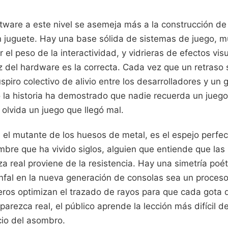
ftware a este nivel se asemeja más a la construcción de
un juguete. Hay una base sólida de sistemas de juego, m
el peso de la interactividad, y vidrieras de efectos vis
uz del hardware es la correcta. Cada vez que un retraso 
spiro colectivo de alivio entre los desarrolladores y un g
o la historia ha demostrado que nadie recuerda un juego
olvida un juego que llegó mal.
 el mutante de los huesos de metal, es el espejo perfec
mbre que ha vivido siglos, alguien que entiende que las
rza real proviene de la resistencia. Hay una simetría poé
nfal en la nueva generación de consolas sea un proceso 
eros optimizan el trazado de rayos para que cada gota d
rezca real, el público aprende la lección más difícil del
cio del asombro.