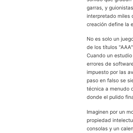
garras, y guionist
interpretado miles 
creación define la 
No es solo un jueg
de los títulos "AA
Cuando un estudio s
errores de software
impuesto por las a
paso en falso se si
técnica a menudo de
donde el pulido final
Imaginen por un mo
propiedad intelectu
consolas y un cale