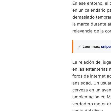
En ese entorno, el
en un calendario p
demasiado temprano
la marca durante a
relevancia de la co
🔗
Leer más:
snipe
La relación del ju
en las estanterías 
foros de internet 
ansiedad. Un usuar
cerveza en un avan
ambientación en Mad
verdadero motor de
venta del disco.