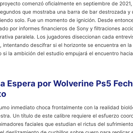
 proyecto comenzó oficialmente en septiembre de 2021, 
segundos que mostraba una barra de bar destrozada y
endo solo. Fue un momento de ignición. Desde entonces
do por informes financieros de Sony y filtraciones acci
rativa paralela. Los jugadores diseccionan cada entrev
 intentando descifrar si el horizonte se encuentra en l
 si la ambición del estudio empujará el encuentro hacia
la Espera por Wolverine Ps5 Fec
to
umo inmediato choca frontalmente con la realidad bioló
tra. Un título de este calibre requiere el esfuerzo coo
nimadores faciales que estudian el rictus del sufrimient
l deslizamiento de cuchillos sobre cuero para replicar 