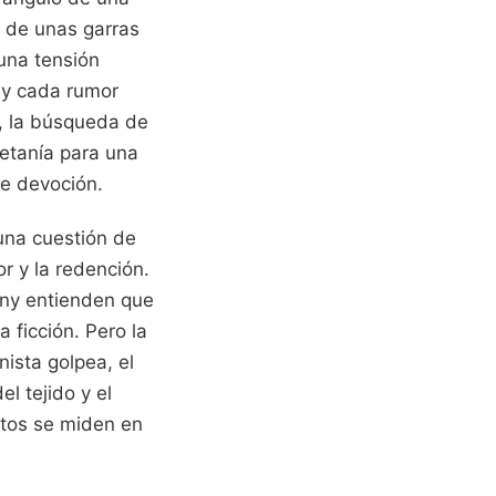
o de unas garras
 una tensión
n y cada rumor
s, la búsqueda de
etanía para una
e devoción.
una cuestión de
r y la redención.
Sony entienden que
 ficción. Pero la
ista golpea, el
l tejido y el
tos se miden en