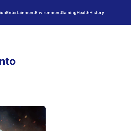
ion
Entertainment
Environment
Gaming
Health
History
nto