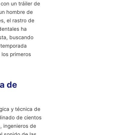
con un tráiler de
 un hombre de
, el rastro de
dentales ha
ista, buscando
a temporada
 los primeros
ha de
gica y técnica de
rdinado de cientos
o, ingenieros de
el sonido de las