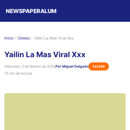
NEWSPAPERALUM
Inicio
›
Celebs
›
Yailin La Mas Viral Xxx
Yailin La Mas Viral Xxx
miércoles, 5 de febrero de 2025
Por Miguel Delgado
CELEBS
10 min de lectura