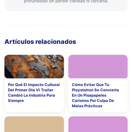
profundidad sin perder claridad ni cercanía.
Artículos relacionados
Por Qué El Impacto Cultural
Cómo Evitar Que Tu
Del Primer Gta Vi Trailer
Playstation Se Convierta
Cambió La Industria Para
En Un Pisapapeles
Siempre
Carísimo Por Culpa De
Malas Prácticas