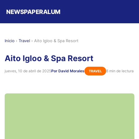
NEWSPAPERALUM
Inicio
›
Travel
›
Aito Igloo & Spa Resort
Aito Igloo & Spa Resort
jueves, 10 de abril de 2025
Por David Morales
8 min de lectura
TRAVEL