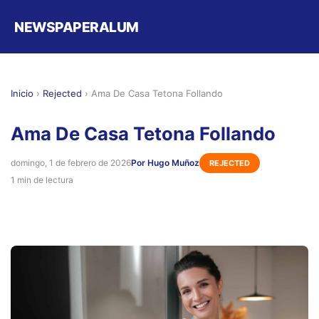
NEWSPAPERALUM
Inicio
›
Rejected
›
Ama De Casa Tetona Follando
Ama De Casa Tetona Follando
domingo, 1 de febrero de 2026
Por Hugo Muñoz
REJECTED
1 min de lectura