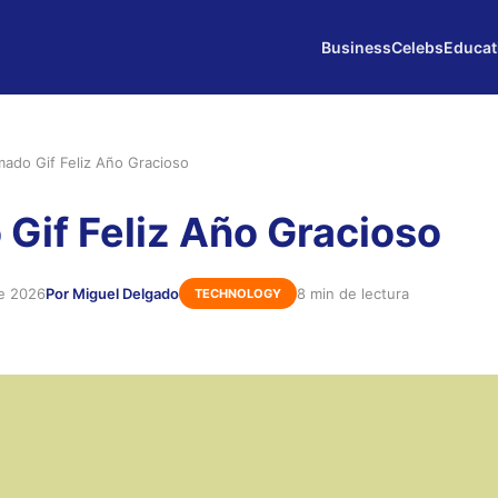
Business
Celebs
Educat
mado Gif Feliz Año Gracioso
Gif Feliz Año Gracioso
de 2026
Por Miguel Delgado
8 min de lectura
TECHNOLOGY