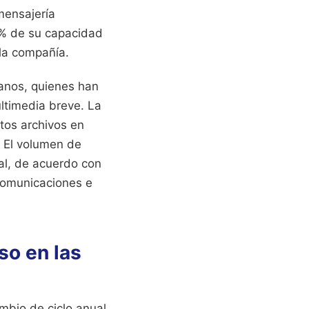
 mensajería
2% de su capacidad
 la compañía.
danos, quienes han
ltimedia breve. La
stos archivos en
 El volumen de
nal, de acuerdo con
ecomunicaciones e
so en las
mbio de ciclo anual