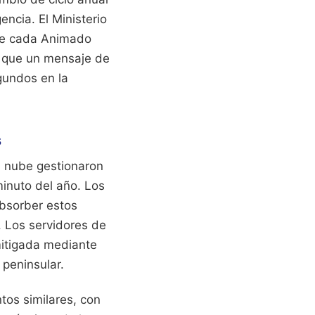
encia. El Ministerio
 de cada Animado
 que un mensaje de
gundos en la
s
a nube gestionaron
minuto del año. Los
absorber estos
. Los servidores de
mitigada mediante
 peninsular.
os similares, con