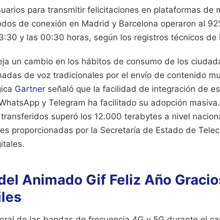
suarios para transmitir felicitaciones en plataformas de
odos de conexión en Madrid y Barcelona operaron al 9
3:30 y las 00:30 horas, según los registros técnicos de
leja un cambio en los hábitos de consumo de los ciuda
madas de voz tradicionales por el envío de contenido mu
gica
Gartner
señaló que la facilidad de integración de e
WhatsApp y Telegram ha facilitado su adopción masiva.
transferidos superó los 12.000 terabytes a nivel nacio
ares proporcionadas por la Secretaría de Estado de Tel
itales.
del Animado Gif Feliz Año Gracio
les
oral de las bandas de frecuencia 4G y 5G durante el ca