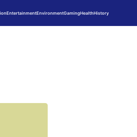
ion
Entertainment
Environment
Gaming
Health
History