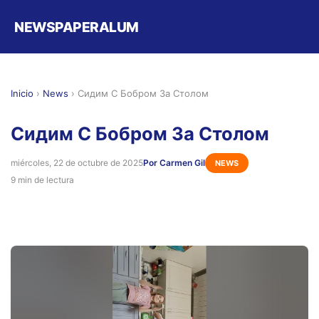
NEWSPAPERALUM
Inicio
›
News
›
Сидим С Бобром За Столом
Сидим С Бобром За Столом
miércoles, 22 de octubre de 2025
Por Carmen Gil
NEWS
9 min de lectura