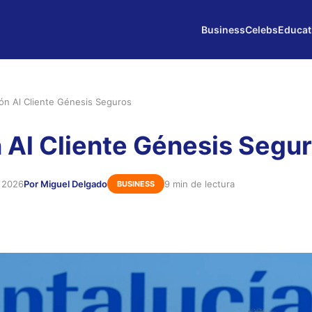
Business
Celebs
Educat
ón Al Cliente Génesis Seguros
 Al Cliente Génesis Segu
e 2026
Por Miguel Delgado
9 min de lectura
BUSINESS