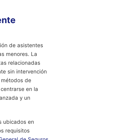
ente
ión de asistentes
vas menores. La
tas relacionadas
te sin intervención
os métodos de
centrarse en la
vanzada y un
s ubicados en
s requisitos
 General de Seguros