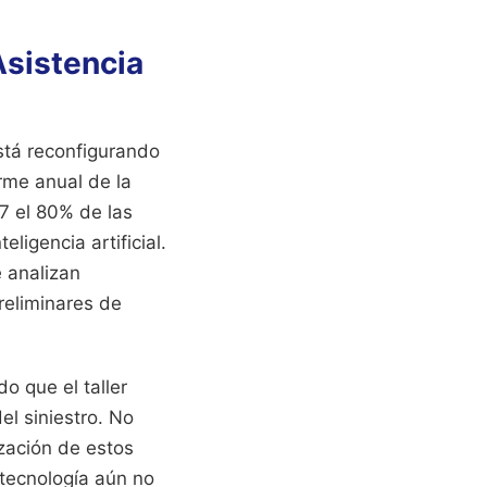
 Asistencia
stá reconfigurando
orme anual de la
7 el 80% de las
igencia artificial.
e analizan
reliminares de
o que el taller
el siniestro. No
zación de estos
 tecnología aún no