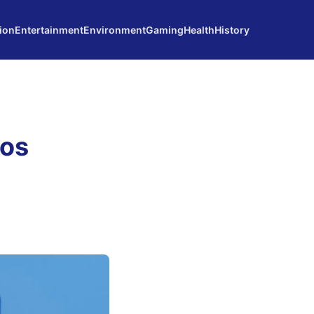
ion
Entertainment
Environment
Gaming
Health
History
ros