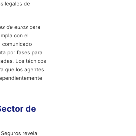
os legales de
nes de euros
para
umpla con el
el comunicado
uta por fases para
madas. Los técnicos
ra que los agentes
ndependientemente
Sector de
e Seguros revela