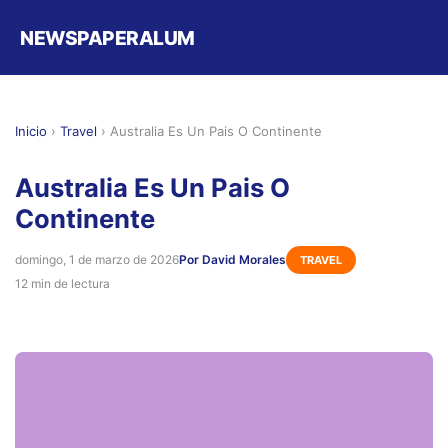
NEWSPAPERALUM
Inicio
›
Travel
›
Australia Es Un Pais O Continente
Australia Es Un Pais O
Continente
domingo, 1 de marzo de 2026
Por David Morales
TRAVEL
12 min de lectura