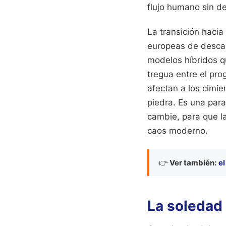
flujo humano sin d
La transición hacia
europeas de descar
modelos híbridos q
tregua entre el pro
afectan a los cimien
piedra. Es una par
cambie, para que la
caos moderno.
👉
Ver también:
el
La soledad