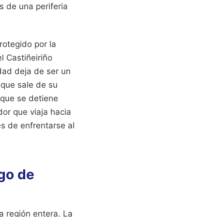
s de una periferia
rotegido por la
l Castiñeiriño
dad deja de ser un
 que sale de su
r que se detiene
dor que viaja hacia
s de enfrentarse al
go de
na región entera. La