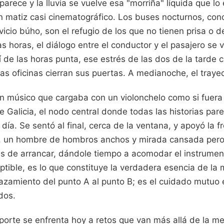
arece y la lluvia se vuelve esa "morriña" líquida que lo
n matiz casi cinematográfico. Los buses nocturnos, con
vicio búho, son el refugio de los que no tienen prisa o d
 horas, el diálogo entre el conductor y el pasajero se 
í de las horas punta, ese estrés de las dos de la tarde 
las oficinas cierran sus puertas. A medianoche, el traye
n músico que cargaba con un violonchelo como si fuera
e Galicia, el nodo central donde todas las historias par
ía. Se sentó al final, cerca de la ventana, y apoyó la fr
or, un hombre de hombros anchos y mirada cansada per
s de arrancar, dándole tiempo a acomodar el instrume
ptible, es lo que constituye la verdadera esencia de la
lazamiento del punto A al punto B; es el cuidado mutuo
dos.
porte se enfrenta hoy a retos que van más allá de la m