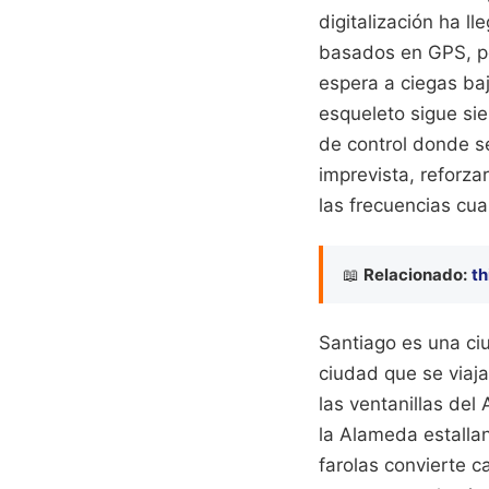
digitalización ha l
basados en GPS, pe
espera a ciegas baj
esqueleto sigue si
de control donde s
imprevista, reforza
las frecuencias cuan
📖
Relacionado:
th
Santiago es una ci
ciudad que se viaj
las ventanillas de
la Alameda estallan
farolas convierte 