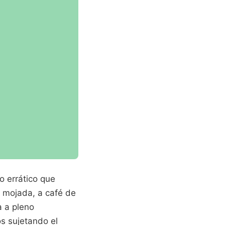
o errático que
a mojada, a café de
a a pleno
s sujetando el