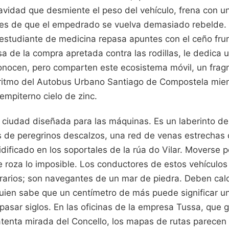
avidad que desmiente el peso del vehículo, frena con un
tes de que el empedrado se vuelva demasiado rebelde. E
studiante de medicina repasa apuntes con el ceño fru
sa de la compra apretada contra las rodillas, le dedica 
conocen, pero comparten este ecosistema móvil, un fra
l ritmo del Autobus Urbano Santiago de Compostela mien
empiterno cielo de zinc.
 ciudad diseñada para las máquinas. Es un laberinto de 
s de peregrinos descalzos, una red de venas estrechas
dificado en los soportales de la rúa do Vilar. Moverse p
 roza lo imposible. Los conductores de estos vehículos
rarios; son navegantes de un mar de piedra. Deben calc
quien sabe que un centímetro de más puede significar u
pasar siglos. En las oficinas de la empresa Tussa, que g
 atenta mirada del Concello, los mapas de rutas parece