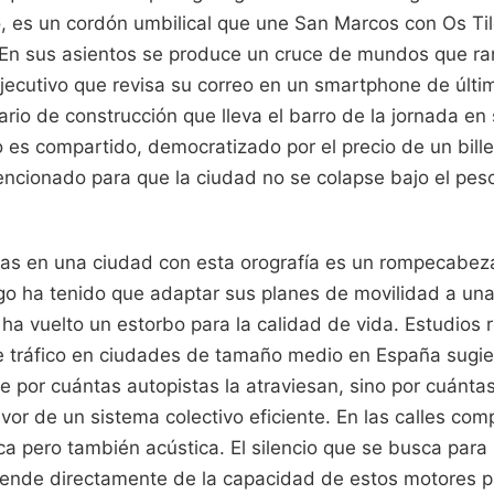
o, es un cordón umbilical que une San Marcos con Os Til
 En sus asientos se produce un cruce de mundos que ra
ejecutivo que revisa su correo en un smartphone de últ
rario de construcción que lleva el barro de la jornada e
o es compartido, democratizado por el precio de un bill
ncionado para que la ciudad no se colapse bajo el peso
utas en una ciudad con esta orografía es un rompecabeza
go ha tenido que adaptar sus planes de movilidad a una
 ha vuelto un estorbo para la calidad de vida. Estudios 
de tráfico en ciudades de tamaño medio en España sugie
e por cuántas autopistas la atraviesan, sino por cuánt
or de un sistema colectivo eficiente. En las calles com
ica pero también acústica. El silencio que se busca para
nde directamente de la capacidad de estos motores pa