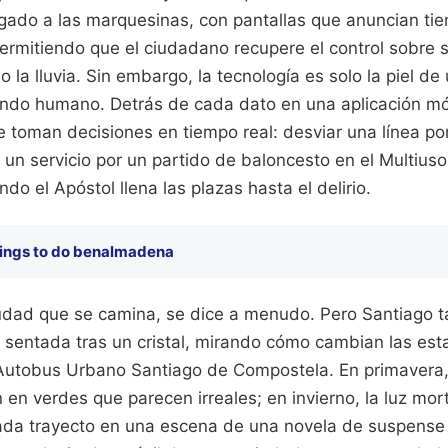
legado a las marquesinas, con pantallas que anuncian t
rmitiendo que el ciudadano recupere el control sobre s
o la lluvia. Sin embargo, la tecnología es solo la piel d
endo humano. Detrás de cada dato en una aplicación mó
e toman decisiones en tiempo real: desviar una línea po
r un servicio por un partido de baloncesto en el Multiuso
do el Apóstol llena las plazas hasta el delirio.
ings to do benalmadena
udad que se camina, se dice a menudo. Pero Santiago 
a sentada tras un cristal, mirando cómo cambian las est
l Autobus Urbano Santiago de Compostela. En primavera
 en verdes que parecen irreales; en invierno, la luz mor
cada trayecto en una escena de una novela de suspense 