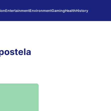
ion
Entertainment
Environment
Gaming
Health
History
postela