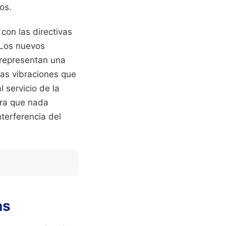
os.
con las directivas
 Los nuevos
 representan una
 las vibraciones que
l servicio de la
ara que nada
nterferencia del
as