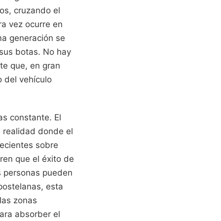
os, cruzando el
ra vez ocurre en
ima generación se
n sus botas. No hay
ete que, en gran
 del vehículo
s constante. El
 realidad donde el
recientes sobre
ren que el éxito de
as personas pueden
postelanas, esta
 las zonas
ra absorber el