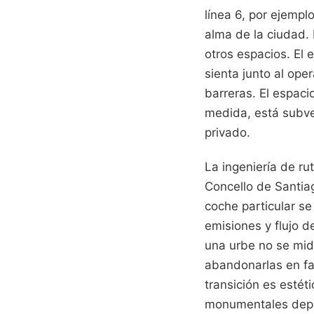
línea 6, por ejempl
alma de la ciudad.
otros espacios. El 
sienta junto al ope
barreras. El espaci
medida, está subve
privado.
La ingeniería de r
Concello de Santia
coche particular se
emisiones y flujo 
una urbe no se mid
abandonarlas en fav
transición es estét
monumentales depe