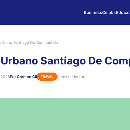
Business
Celebs
Educat
Urbano Santiago De Compostela
 Urbano Santiago De Com
e 2025
Por Carmen Gil
9 min de lectura
TRAVEL