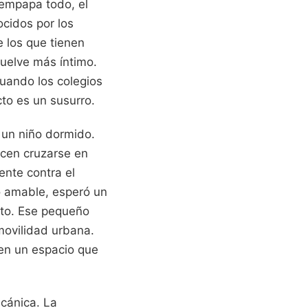
 empapa todo, el
ocidos por los
e los que tienen
vuelve más íntimo.
cuando los colegios
cto es un susurro.
 un niño dormido.
ecen cruzarse en
ente contra el
o amable, esperó un
nto. Ese pequeño
 movilidad urbana.
 en un espacio que
ecánica. La