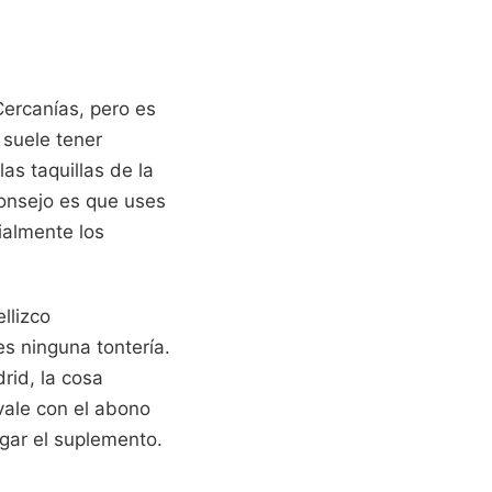
 Cercanías, pero es
y suele tener
las taquillas de la
onsejo es que uses
ialmente los
llizco
s ninguna tontería.
id, la cosa
vale con el abono
gar el suplemento.