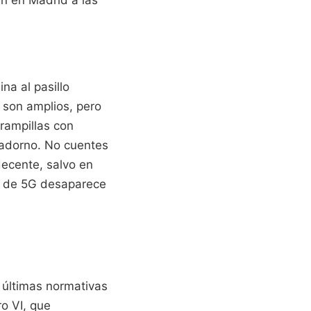
an en Madrid a las
na al pasillo
 son amplios, pero
rampillas con
n adorno. No cuentes
decente, salvo en
al de 5G desaparece
 últimas normativas
o VI, que