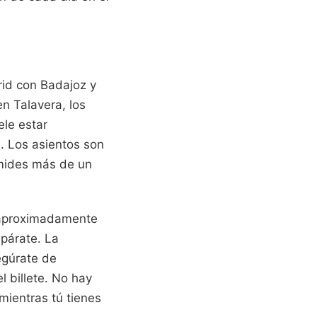
rid con Badajoz y
en Talavera, los
le estar
. Los asientos son
i mides más de un
da aproximadamente
epárate. La
egúrate de
l billete. No hay
mientras tú tienes