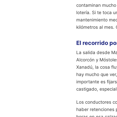
contaminan mucho m
lotería. Si te toca 
mantenimiento mec
kilómetros al mes. 
El recorrido po
La salida desde Mad
Alcorcón y Móstoles
Xanadú, la cosa flu
hay mucho que ver, 
importante es fijar
castigado, especial
Los conductores co
haber retenciones p
horas en esa calza