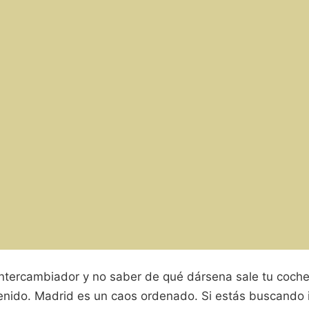
 intercambiador y no saber de qué dársena sale tu coch
nido. Madrid es un caos ordenado. Si estás buscando i