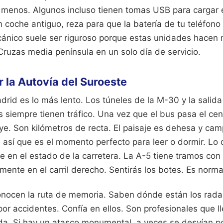
enos. Algunos incluso tienen tomas USB para cargar e
un coche antiguo, reza para que la batería de tu teléfono
ánico suele ser riguroso porque estas unidades hacen
Cruzas media península en un solo día de servicio.
r la Autovía del Suroeste
rid es lo más lento. Los túneles de la M-30 y la salida
 siempre tienen tráfico. Una vez que el bus pasa el cen
ye. Son kilómetros de recta. El paisaje es dehesa y cam
así que es el momento perfecto para leer o dormir. Lo 
se en el estado de la carretera. La A-5 tiene tramos con 
mente en el carril derecho. Sentirás los botes. Es norma
nocen la ruta de memoria. Saben dónde están los rada
or accidentes. Confía en ellos. Son profesionales que l
da. Si hay un atasco monumental, a veces se desvían po