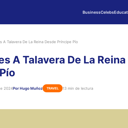
Business
Celebs
Educat
 A Talavera De La Reina Desde Príncipe Pío
s A Talavera De La Reina
 Pío
de 2024
Por Hugo Muñoz
13 min de lectura
TRAVEL