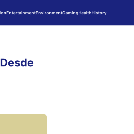
ion
Entertainment
Environment
Gaming
Health
History
 Desde