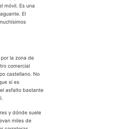
l móvil. Es una
 aguante. El
 muchísimos
 por la zona de
tro comercial
po castellano. No
que sí es
el asfalto bastante
l.
res y dónde suele
levan miles de
r carreteras