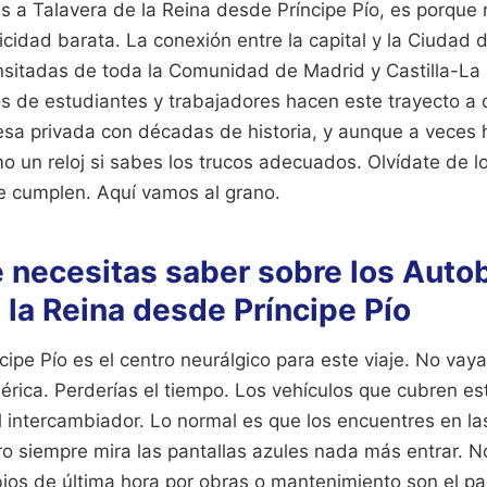
s a Talavera de la Reina desde Príncipe Pío, es porque 
icidad barata. La conexión entre la capital y la Ciudad 
nsitadas de toda la Comunidad de Madrid y Castilla-L
 de estudiantes y trabajadores hacen este trayecto a dia
sa privada con décadas de historia, y aunque a veces h
o un reloj si sabes los trucos adecuados. Olvídate de l
e cumplen. Aquí vamos al grano.
e necesitas saber sobre los Auto
 la Reina desde Príncipe Pío
cipe Pío es el centro neurálgico para este viaje. No va
rica. Perderías el tiempo. Los vehículos que cubren est
el intercambiador. Lo normal es que los encuentres en l
ero siempre mira las pantallas azules nada más entrar. No
os de última hora por obras o mantenimiento son el pa