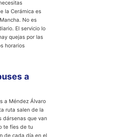
necesitas
de la Cerámica es
a Mancha. No es
rio. El servicio lo
ay quejas por las
os horarios
buses a
yas a Méndez Álvaro
a ruta salen de la
as dársenas que van
 te fíes de tu
n de cada día en el