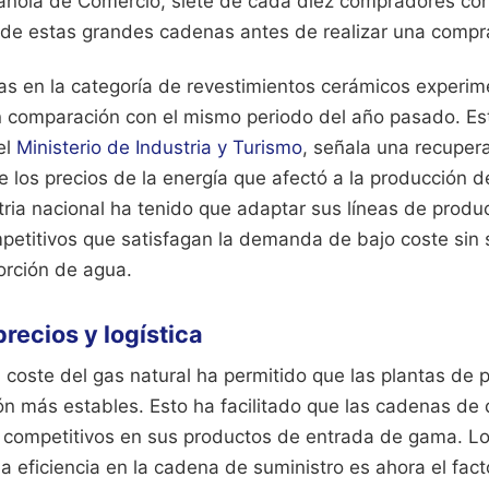
ñola de Comercio, siete de cada diez compradores con
 de estas grandes cadenas antes de realizar una compra
as en la categoría de revestimientos cerámicos experim
en comparación con el mismo periodo del año pasado. Es
el
Ministerio de Industria y Turismo
, señala una recupe
 de los precios de la energía que afectó a la producción 
tria nacional ha tenido que adaptar sus líneas de produ
etitivos que satisfagan la demanda de bajo coste sin sa
rción de agua.
recios y logística
l coste del gas natural ha permitido que las plantas de
ón más estables. Esto ha facilitado que las cadenas de 
competitivos en sus productos de entrada de gama. Los
la eficiencia en la cadena de suministro es ahora el fac