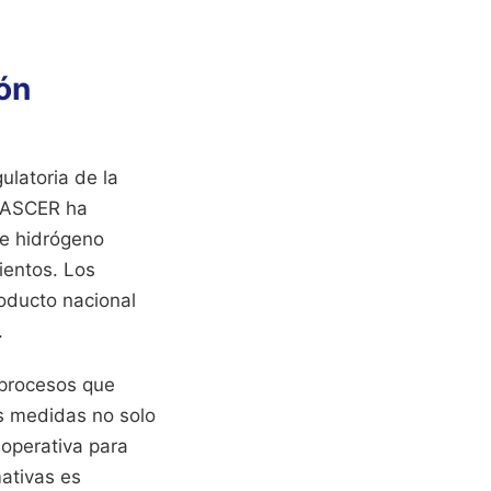
ión
ulatoria de la
a ASCER ha
de hidrógeno
ientos. Los
roducto nacional
.
 procesos que
as medidas no solo
 operativa para
ativas es