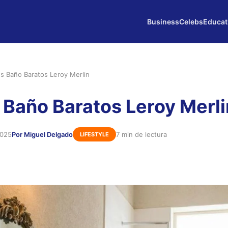
Business
Celebs
Educat
os Baño Baratos Leroy Merlin
 Baño Baratos Leroy Merli
2025
Por Miguel Delgado
7 min de lectura
LIFESTYLE