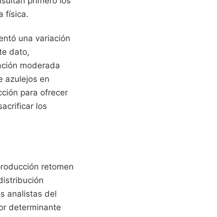
sultan primero los
 física.
entó una variación
te dato,
ración moderada
de azulejos en
cción para ofrecer
crificar los
 producción retomen
distribución
 analistas del
tor determinante