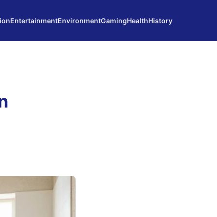
ion
Entertainment
Environment
Gaming
Health
History
n