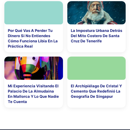
Por Qué Vas A Perder Tu
La Impostura Urbana Detrás
Dinero Si No Entiendes
Del Mito Costero De Santa
Cómo Funciona Libia En La
Cruz De Tenerife
Práctica Real
Mi Experiencia Visitando El
El Archipiélago De Cristal Y
Palacio De La Almudaina
Cemento Que Redefinió La
En Mallorca Y Lo Que Nadie
Geografía De Singapur
Te Cuenta