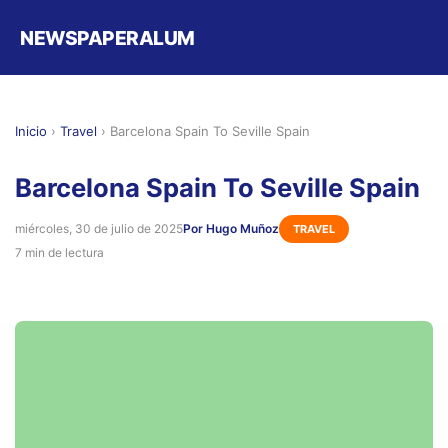
NEWSPAPERALUM
Inicio
›
Travel
›
Barcelona Spain To Seville Spain
Barcelona Spain To Seville Spain
miércoles, 30 de julio de 2025
Por Hugo Muñoz
TRAVEL
7 min de lectura