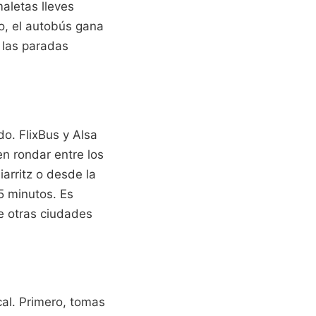
aletas lleves
o, el autobús gana
 las paradas
o. FlixBus y Alsa
n rondar entre los
arritz o desde la
55 minutos. Es
e otras ciudades
ocal. Primero, tomas