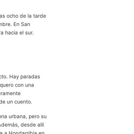
las ocho de la tarde
mbre. En San
a hacia el sur.
ecto. Hay paradas
squero con una
puramente
de un cuento.
ona urbana, pero su
Además, desde allí
a a Hondarribia en