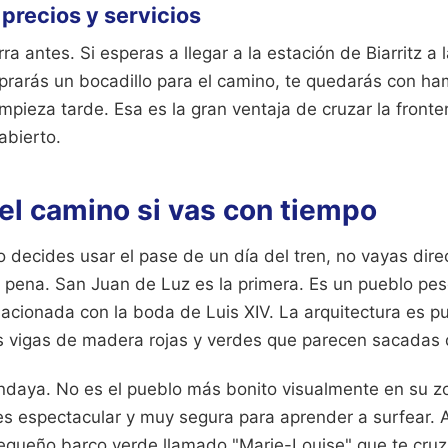
 precios y servicios
ra antes. Si esperas a llegar a la estación de Biarritz a 
arás un bocadillo para el camino, te quedarás con ha
mpieza tarde. Esa es la gran ventaja de cruzar la fronter
abierto.
el camino si vas con tiempo
o decides usar el pase de un día del tren, no vayas dir
 pena. San Juan de Luz es la primera. Es un pueblo pe
relacionada con la boda de Luis XIV. La arquitectura es 
s vigas de madera rojas y verdes que parecen sacadas 
daya. No es el pueblo más bonito visualmente en su z
 es espectacular y muy segura para aprender a surfear. 
queño barco verde llamado "Marie-Louise" que te cruz