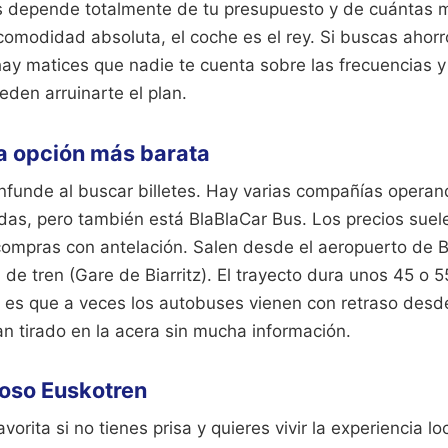
as depende totalmente de tu presupuesto y de cuántas m
comodidad absoluta, el coche es el rey. Si buscas ahorr
hay matices que nadie te cuenta sobre las frecuencias y
den arruinarte el plan.
la opción más barata
funde al buscar billetes. Hay varias compañías operand
das, pero también está BlaBlaCar Bus. Los precios suele
 compras con antelación. Salen desde el aeropuerto de Bi
 de tren (Gare de Biarritz). El trayecto dura unos 45 o 
a es que a veces los autobuses vienen con retraso desd
an tirado en la acera sin mucha información.
amoso Euskotren
vorita si no tienes prisa y quieres vivir la experiencia l