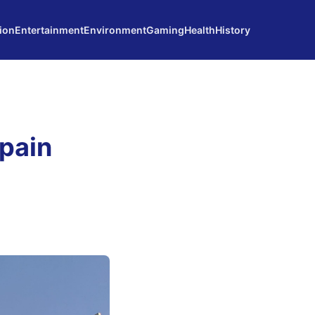
ion
Entertainment
Environment
Gaming
Health
History
Spain