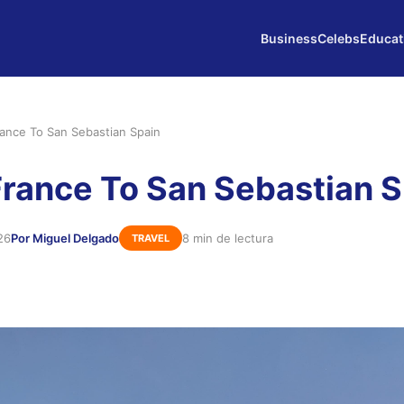
Business
Celebs
Educat
France To San Sebastian Spain
 France To San Sebastian 
26
Por Miguel Delgado
8 min de lectura
TRAVEL